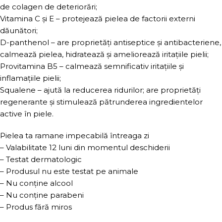
de colagen de deteriorări;
Vitamina C și E – protejează pielea de factorii externi
dăunători;
D-panthenol – are proprietăți antiseptice și antibacteriene,
calmează pielea, hidratează și ameliorează iritațiile pielii;
Provitamina B5 – calmează semnificativ iritațiile și
inflamațiile pielii;
Squalene – ajută la reducerea ridurilor; are proprietăți
regenerante și stimulează pătrunderea ingredientelor
active în piele.
Pielea ta ramane impecabilă întreaga zi
– Valabilitate 12 luni din momentul deschiderii
– Testat dermatologic
– Produsul nu este testat pe animale
– Nu conține alcool
– Nu conține parabeni
– Produs fără miros