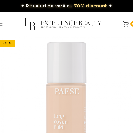
✦
Ritualuri de vară cu
70% discount
✦
-30%