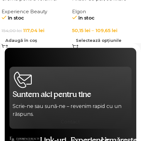
ingrosarea firului de par
puternica Elgon Affixx 101
Experience Beauty
Elgon
Elgon 20 Volumizing
Fix It Hairspray
în stoc
în stoc
Thickening Cream
117,04
lei
50,15
lei
–
109,65
lei
154,00
lei
Adaugă în coș
Selectează opțiunile
Suntem aici pentru tine
Scrie-ne sau sună-ne – revenim rapid cu un
răspuns.
Contact
Link-uri
Experience
Urmărește-