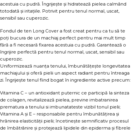
acestuia cu pudră. Îngrijește și hidratează pielea calmând
totodată și iritațiile. Potrivit pentru tenul normal, uscat,
sensibil sau cuperozic.
Fondul de ten Long Cover a fost creat pentru ca tu să te
poți bucura de un machiaj perfect pentru mai mult timp
fără a fi necesară fixarea acestuia cu pudră. Garantează o
îngrijire perfectă pentru tenul normal, uscat, sensibil sau
cuperozic.
Uniformizează nuanța tenului, îmbunătățește longevitatea
machiajului și oferă pielii un aspect radiant pentru întreaga
zi. Îngrijește tenul fiind bogat în ingrediente active precum:
Vitamina C – un antioxidant puternic ce participă la sinteza
de colagen, revitalizează pielea, previne imbatranirea
prematura a tenului si imbunatateste vizibil tonul pielii;
Vitamina A și E – responsabile pentru îmbunătățirea și
hrănirea elasticității pielii; încetinește semnificativ procesul
de îmbătrânire și protejează lipidele din epiderma și fibrele