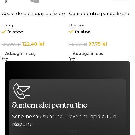
Ceara de par spray cu fixare
Ceara pentru par cu fixare
flexibila, Elgon Affixx 44 Flex
medie, Elgon 101 Aqua Wax
Elgon
Biotop
Hold Spray Wax
Texture Definition
în stoc
în stoc
122,40
lei
97,75
lei
134,00
lei
115,00
lei
Adaugă în coș
Adaugă în coș
Suntem aici pentru tine
Scrie-ne sau sună-ne – revenim rapid cu un
răspuns.
Contact