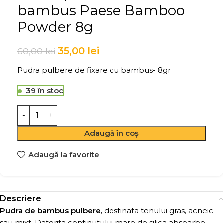
bambus Paese Bamboo
Powder 8g
35,00
lei
60,00
lei
Pudra pulbere de fixare cu bambus- 8gr
39 în stoc
Adaugă în coș
Adaugă la favorite
Descriere
Pudra de bambus pulbere,
destinata tenului gras, acneic
sau mixt. Datorita continutului mare de silica absoarbe