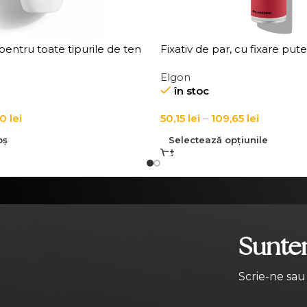
entru toate tipurile de ten
Fixativ de par, cu fixare put
 Douceur All Skin Types
Affixx 101 Fix It Hairspray
Elgon
mover
în stoc
90
lei
50,15
lei
–
109,65
lei
oș
Selectează opțiunile
Suntem
Scrie-ne sau