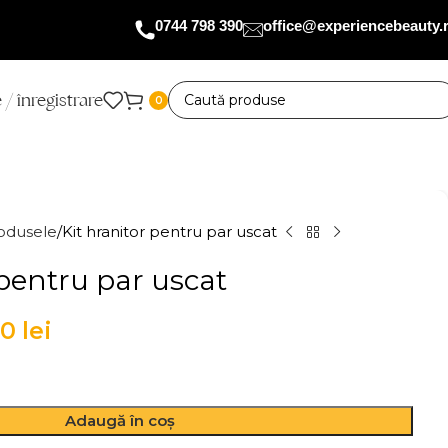
0744 798 390
office@experiencebeauty.
 / înregistrare
0
odusele
Kit hranitor pentru par uscat
 pentru par uscat
00
lei
Adaugă în coș