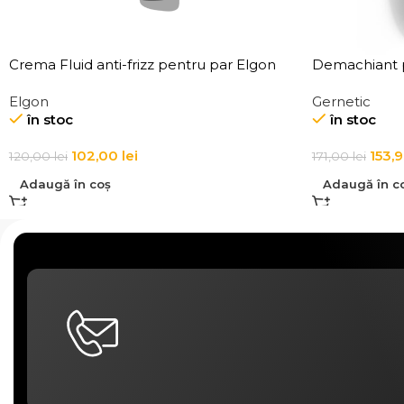
Crema Fluid anti-frizz pentru par Elgon
Demachiant p
Affixx 4 Slick Anti-Frizz Fluid
Demaquillant
Elgon
Gernetic
Make-Up Re
în stoc
în stoc
102,00
lei
153,
120,00
lei
171,00
lei
Adaugă în coș
Adaugă în c