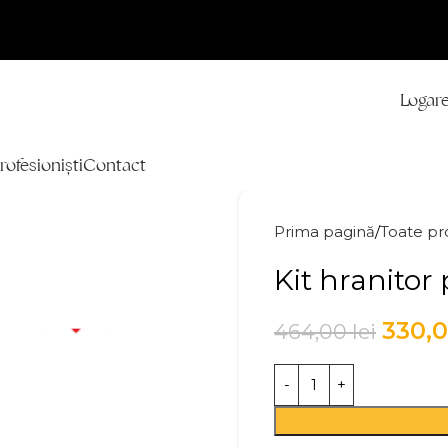
Logare
rofesioniști
Contact
Prima pagină
Toate pr
Kit hranitor
330,
464,00
lei