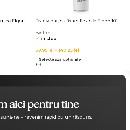
ernica Elgon
Fixativ par, cu fixare flexibila Elgon 101
Extra Flex Hold Hairspray
Biotop
în stoc
39,95
lei
–
140,25
lei
Selectează opțiunile
 aici pentru tine
Contact
 sună-ne – revenim rapid cu un răspuns.