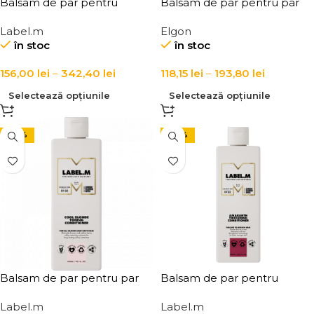
Balsam de par pentru
Balsam de par pentru par
hidratare si stralucire
blond Elgon Colorcare Silver
Label.m
Elgon
Label.m Diamond Dust
Conditioner
în stoc
în stoc
Nourishing Conditioner
156,00
lei
–
342,40
lei
118,15
lei
–
193,80
lei
Selectează opțiunile
Selectează opțiunile
-20%
-20%
Balsam de par pentru par
Balsam de par pentru
blond vopsit Label.m Cool
volum, Label.m Amaranth
Label.m
Label.m
Blonde Toning Conditioner
Thickening Conditioner