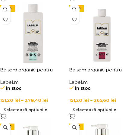
-20%
-20%
Balsam organic pentru
Balsam organic pentru
hidratarea parului normal si
volum si revitalizarea parului
Label.m
Label.m
uscat Label.m Organic
fin, Label.m Organic Orange
în stoc
în stoc
Lemongrass Moisturising
Blossom Volumising
Conditioner
Conditioner
151,20
lei
–
278,40
lei
151,20
lei
–
265,60
lei
Selectează opțiunile
Selectează opțiunile
-24%
-24%