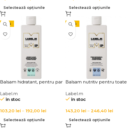
Selectează opțiunile
Selectează opțiunile
-20%
-20%
Balsam hidratant, pentru par
Balsam nutritiv pentru toate
uscat si deshidratat, cu miere
tipurile de par Label.m Pure
Label.m
Label.m
de Manuka si ovaz, Label.m
Botanical Nourishing
în stoc
în stoc
Honey & Oat Moisturising
Conditioner
Conditioner
103,20
lei
–
192,00
lei
143,20
lei
–
246,40
lei
Selectează opțiunile
Selectează opțiunile