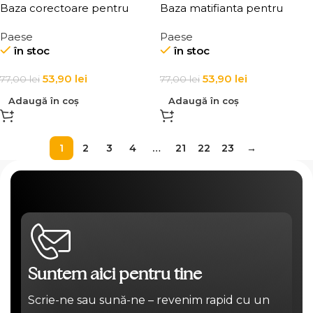
Baza corectoare pentru
Baza matifianta pentru
machiaj Paese Correcting
machiaj Paese Mattifying
Paese
Paese
Make-up Base 30ml
Make-Up Base 30ml
în stoc
în stoc
53,90
lei
53,90
lei
77,00
lei
77,00
lei
Adaugă în coș
Adaugă în coș
1
2
3
4
…
21
22
23
→
Suntem aici pentru tine
Scrie-ne sau sună-ne – revenim rapid cu un