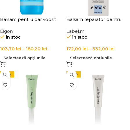
Balsam pentru par vopsit
Balsam reparator pentru
pH 4.5, Elgon Delicate
par uscat si degradat cu
Elgon
Label.m
Conditioner
tehnologie Bond Repair
în stoc
în stoc
Label.m M-Plex Bond
Repairing Conditioner
103,70
lei
–
180,20
lei
172,00
lei
–
332,00
lei
Selectează opțiunile
Selectează opțiunile
-30%
-30%