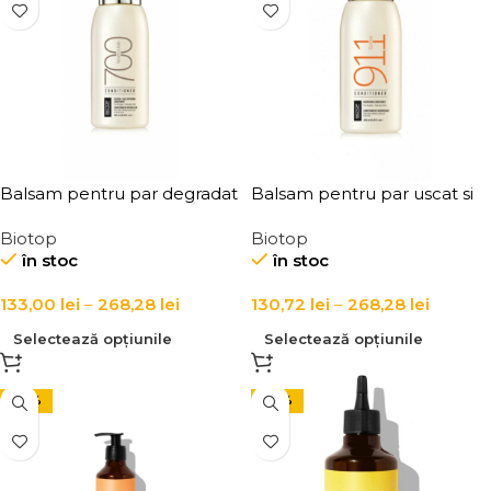
Balsam pentru par degradat
Balsam pentru par uscat si
sau tratat chimic Biotop 700
deteriorat Biotop 911 Quinoa
Biotop
Biotop
Keratin & Kale Conditioner
Conditioner
în stoc
în stoc
133,00
lei
–
268,28
lei
130,72
lei
–
268,28
lei
Selectează opțiunile
Selectează opțiunile
-29%
-28%