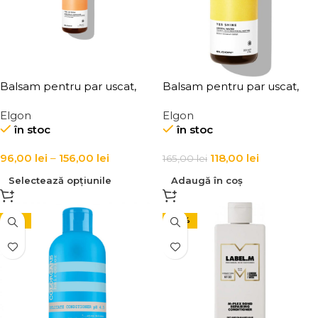
Balsam pentru par uscat,
Balsam pentru par uscat,
Elgon, Yes Hydra Conditioner
Elgon, Yes Shine Crystal
Elgon
Elgon
Water
în stoc
în stoc
96,00
lei
–
156,00
lei
118,00
lei
165,00
lei
Selectează opțiunile
Adaugă în coș
-15%
-20%