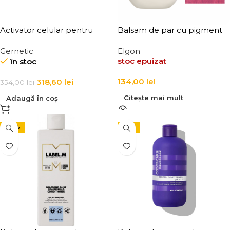
Activator celular pentru
Balsam de par cu pigment
fermitatea si echilibrul
de culoare I-care Elgon
Gernetic
Elgon
tenului Endo Special +
stoc epuizat
în stoc
134,00
lei
318,60
lei
354,00
lei
Citește mai mult
Adaugă în coș
-20%
-15%