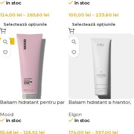
în stoc
în stoc
124,00
lei
–
265,60
lei
100,00
lei
–
233,60
lei
Selectează opțiunile
Selectează opțiunile
-24%
Balsam hidratant pentru par
Balsam hidratant si hranitor,
vopsit Mood Color Protect
pentru par cu fir mediu si fin,
Mood
Elgon
Conditioner
LINK-D 2 Active Repair
în stoc
în stoc
Conditioner
55,48
lei
–
126,92
lei
174,00
lei
–
397,00
lei