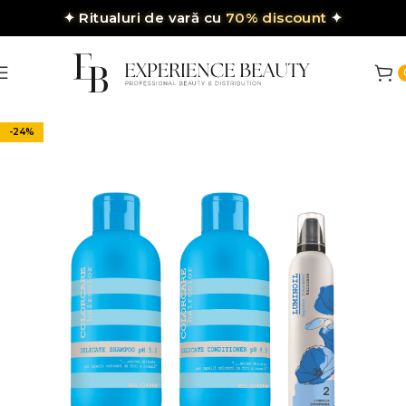
✦
Ritualuri de vară cu
70% discount
✦
-24%