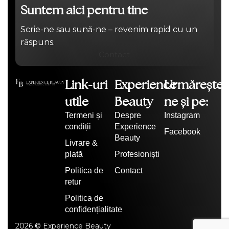
Suntem aici pentru tine
Scrie-ne sau sună-ne – revenim rapid cu un
răspuns.
Contact
Link-uri
Experience
Urmărește-
utile
Beauty
ne și pe:
Termeni și
Despre
Instagram
condiții
Experience
Facebook
Beauty
Livrare &
plată
Profesioniști
Politica de
Contact
retur
Politica de
confidențialitate
2026 © Experience Beauty