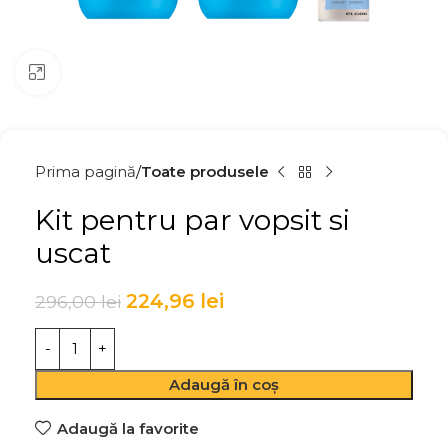
Click to enlarge
Prima pagină
Toate produsele
Kit pentru par vopsit si
uscat
224,96
lei
296,00
lei
Adaugă în coș
Adaugă la favorite