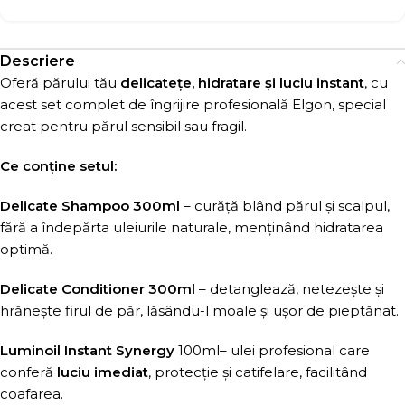
Descriere
Oferă părului tău
delicatețe, hidratare și luciu instant
, cu
acest set complet de îngrijire profesională Elgon, special
creat pentru părul sensibil sau fragil.
Ce conține setul:
Delicate Shampoo 300ml
– curăță blând părul și scalpul,
fără a îndepărta uleiurile naturale, menținând hidratarea
optimă.
Delicate Conditioner 300ml
– detanglează, netezește și
hrănește firul de păr, lăsându-l moale și ușor de pieptănat.
Luminoil Instant Synergy
100ml– ulei profesional care
conferă
luciu imediat
, protecție și catifelare, facilitând
coafarea.