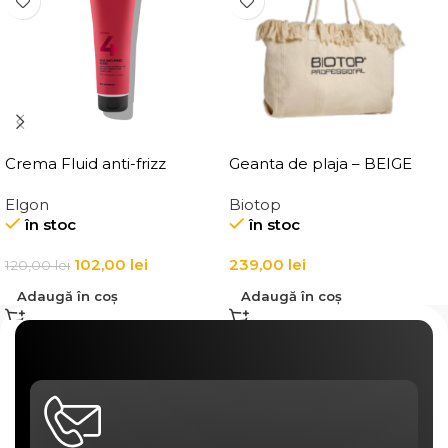
Crema Fluid anti-frizz
Geanta de plaja – BEIGE
pentru par Elgon Affixx 4
BEACH BAG
Elgon
Biotop
Slick Anti-Frizz Fluid
în stoc
în stoc
102,00
lei
239,00
lei
120,00
lei
Adaugă în coș
Adaugă în coș