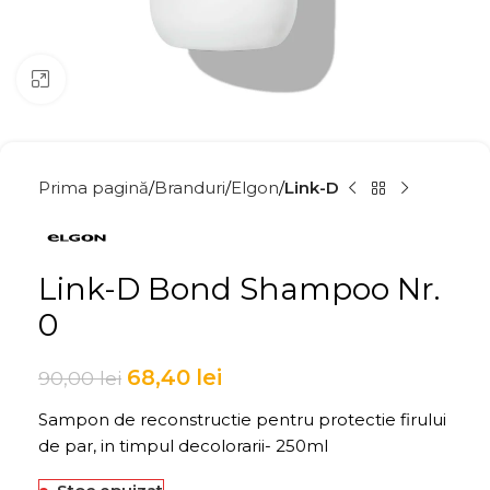
Click to enlarge
Prima pagină
Branduri
Elgon
Link-D
Link-D Bond Shampoo Nr.
0
68,40
lei
90,00
lei
Sampon de reconstructie pentru protectie firului
de par, in timpul decolorarii- 250ml