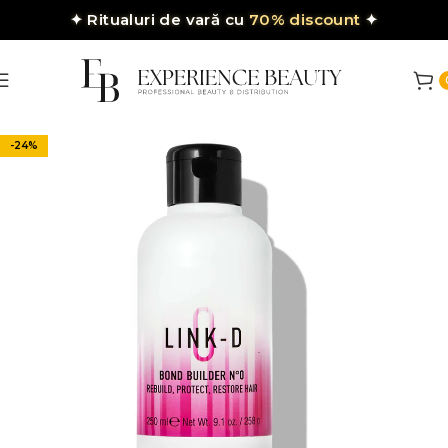
✦
Ritualuri de vară cu
70% discount
✦
-24%