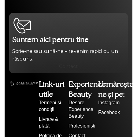
Suntem aici pentru tine
Scrie-ne sau sună-ne – revenim rapid cu un
răspuns.
Contact
Link-uri
Experience
Urmărește-
utile
Beauty
ne și pe:
Termeni și
Despre
Instagram
condiții
Experience
Facebook
Beauty
Livrare &
plată
Profesioniști
Politica de
Contact