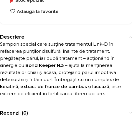
Stoc epuizat
Adaugă la favorite
Descriere
Sampon special care susține tratamentul Link-D în
refacerea punților disulfură: înainte de tratament,
pregătește părul, iar după tratament – acționând în
sinergie cu
Bond Keeper N.3
– ajută la menținerea
rezultatelor chiar și acasă, protejând părul împotriva
deteriorării și întărindu-l. Îmbogățit cu un complex de
keratină
,
extract de frunze de bambus
și
laccază
, este
extrem de eficient în fortificarea fibrei capilare.
Recenzii (0)