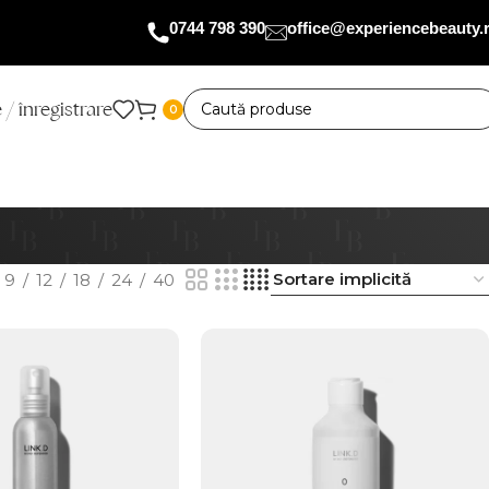
0744 798 390
office@experiencebeauty.
 / înregistrare
0
9
12
18
24
40