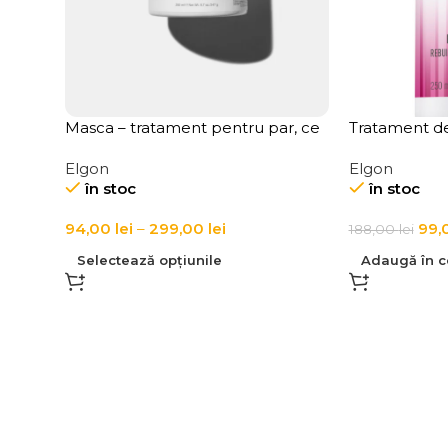
Masca – tratament pentru par, ce
Tratament d
repara fibra capilara, reda vitalitate
reconstructi
Elgon
Elgon
si stralucire parului LINK-D 3
Keeper Rebui
în stoc
în stoc
Active Repair Mask
94,00
lei
–
299,00
lei
99,
188,00
lei
Selectează opțiunile
Adaugă în c