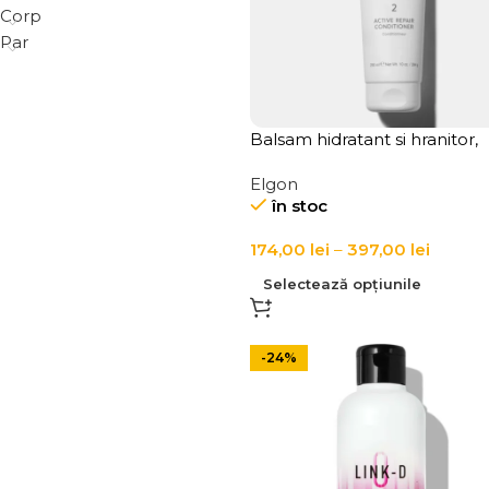
Corp
Par
Balsam hidratant si hranitor,
pentru par cu fir mediu si fin,
Elgon
LINK-D 2 Active Repair
în stoc
Conditioner
174,00
lei
–
397,00
lei
Selectează opțiunile
-24%