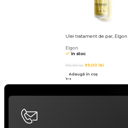
Ulei tratament de par, Elgon
D Bond Oil Nr. 5
Elgon
în stoc
99,00
lei
153,00
lei
Adaugă în coș