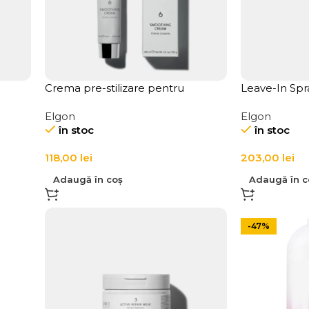
Crema pre-stilizare pentru
Leave-In Spr
protectie si textura firului de par
restructurant
Elgon
Elgon
LINK-D 6 Smoothing Cream
Active Repai
în stoc
în stoc
118,00
lei
203,00
lei
Adaugă în coș
Adaugă în c
-47%