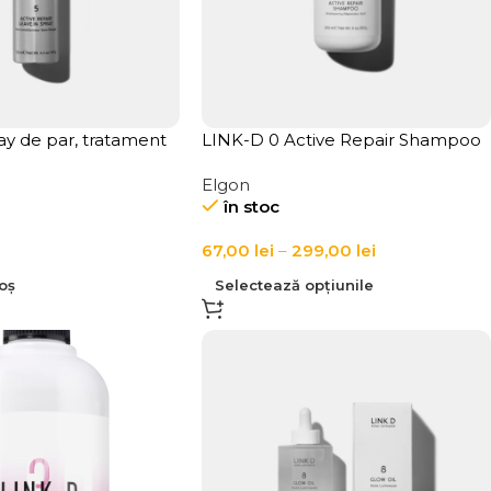
ay de par, tratament
LINK-D 0 Active Repair Shampoo
 fara clatire LINK-D 5
Elgon
r
în stoc
67,00
lei
–
299,00
lei
oș
Selectează opțiunile