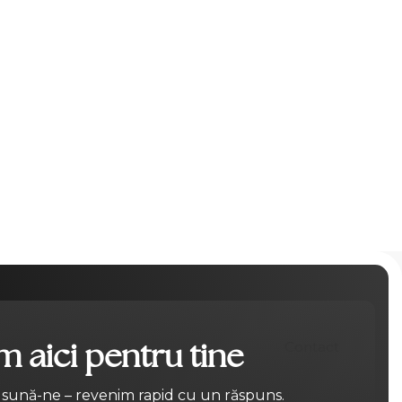
 aici pentru tine
Contact
 sună-ne – revenim rapid cu un răspuns.