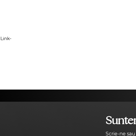
 Link-
Suntem
Scrie-ne sau