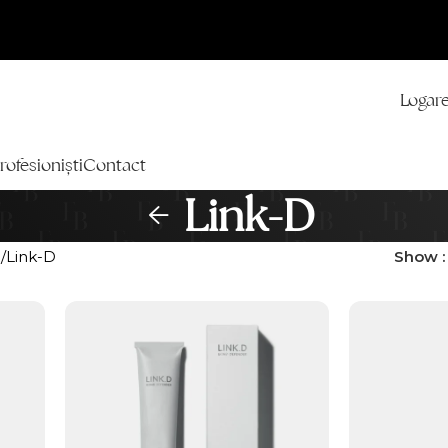
Logare
rofesioniști
Contact
Link-D
n
Link-D
Show