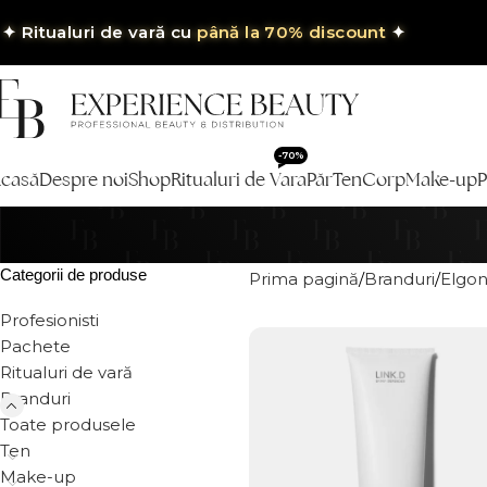
✦
Ritualuri de vară cu
până la 70% discount
✦
-70%
casă
Despre noi
Shop
Ritualuri de Vara
Păr
Ten
Corp
Make-up
P
Categorii de produse
Prima pagină
Branduri
Elgo
Profesionisti
Pachete
Ritualuri de vară
Branduri
Toate produsele
Ten
Make-up