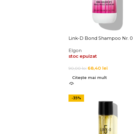
Link-D Bond Shampoo Nr. 0
Elgon
stoc epuizat
68,40
lei
90,00
lei
Citește mai mult
-35%