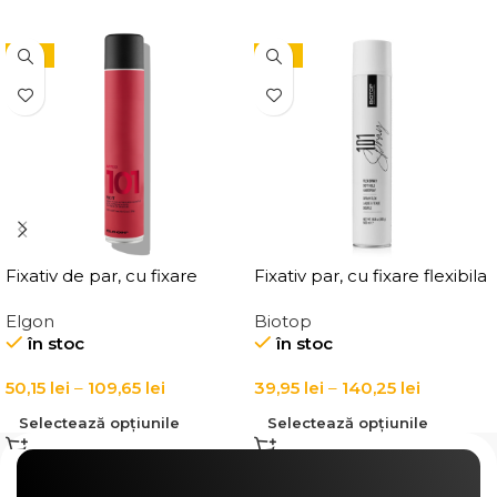
-15%
-15%
Fixativ de par, cu fixare
Fixativ par, cu fixare flexibila
puternica Elgon Affixx 101
Elgon 101 Extra Flex Hold
Elgon
Biotop
Fix It Hairspray
Hairspray
în stoc
în stoc
50,15
lei
–
109,65
lei
39,95
lei
–
140,25
lei
Selectează opțiunile
Selectează opțiunile