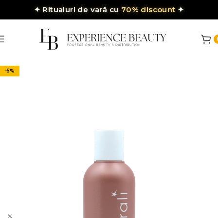
✦
Ritualuri de vară cu
70% discount
✦
-5%