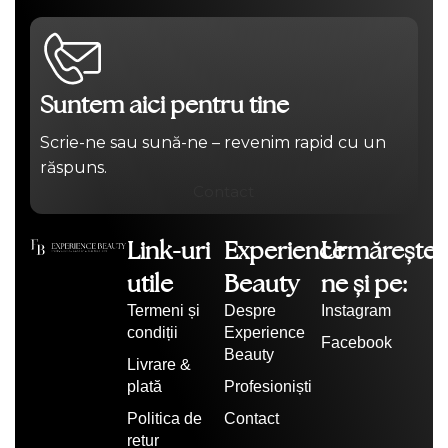
Suntem aici pentru tine
Scrie-ne sau sună-ne – revenim rapid cu un
răspuns.
Contact
Link-uri
Experience
Urmărește-
utile
Beauty
ne și pe:
Termeni și
Despre
Instagram
condiții
Experience
Facebook
Beauty
Livrare &
plată
Profesioniști
Politica de
Contact
retur