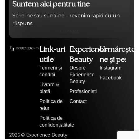
Suntem aici pentru tine
Scrie-ne sau sună-ne – revenim rapid cu un
răspuns.
Contact
Link-uri
Experience
Urmărește-
utile
Beauty
ne și pe:
Termeni și
Despre
Instagram
condiții
Experience
Facebook
Beauty
Livrare &
plată
Profesioniști
Politica de
Contact
retur
Politica de
confidențialitate
2026 © Experience Beauty