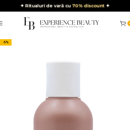
✦
Ritualuri de vară cu
70% discount
✦
-5%