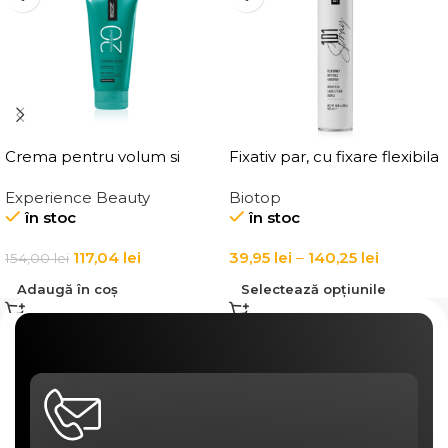
Crema pentru volum si
Fixativ par, cu fixare flexibila
ingrosarea firului de par
Elgon 101 Extra Flex Hold
Experience Beauty
Biotop
Elgon 20 Volumizing
Hairspray
în stoc
în stoc
Thickening Cream
117,04
lei
39,95
lei
–
140,25
lei
154,00
lei
Adaugă în coș
Selectează opțiunile