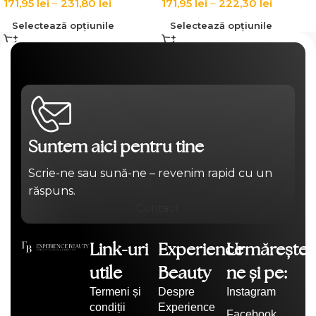
171,95
lei
–
231,80
lei
171,95
lei
–
222,30
lei
Selectează opțiunile
Selectează opțiunile
Suntem aici pentru tine
Scrie-ne sau sună-ne – revenim rapid cu un
răspuns.
Contact
Link-uri
Experience
Urmărește-
utile
Beauty
ne și pe:
Termeni și
Despre
Instagram
condiții
Experience
Facebook