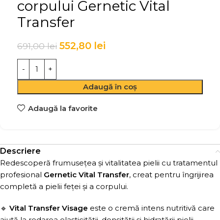
corpului Gernetic Vital
Transfer
552,80
lei
691,00
lei
Adaugă în coș
Adaugă la favorite
Descriere
Redescoperă frumusețea și vitalitatea pielii cu tratamentul
profesional
Gernetic Vital Transfer
, creat pentru îngrijirea
completă a pielii feței și a corpului.
🔹
Vital Transfer Visage
este o cremă intens nutritivă care
ajută la redarea elasticității, densității și hidratării pielii,