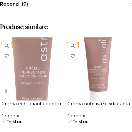
Recenzii (0)
Produse similare
-5%
-5%
Crema echilibranta pentru
Crema nutritiva si hidratanta
ten mixt Creme Perfection
pentru ten Creme Nutri
Gernetic
Gernetic
Intense
în stoc
în stoc