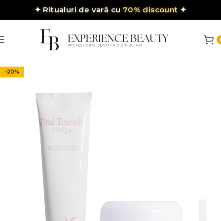
✦
Ritualuri de vară cu
70% discount
✦
-20%