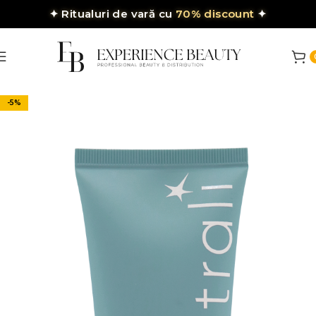
✦
Ritualuri de vară cu
70% discount
✦
-5%