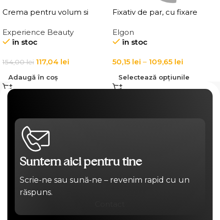
Crema pentru volum si
Fixativ de par, cu fixare
ingrosarea firului de par
puternica Elgon Affixx 101
Experience Beauty
Elgon
Elgon 20 Volumizing
Fix It Hairspray
în stoc
în stoc
Thickening Cream
117,04
lei
50,15
lei
–
109,65
lei
154,00
lei
Adaugă în coș
Selectează opțiunile
Suntem aici pentru tine
Scrie-ne sau sună-ne – revenim rapid cu un
răspuns.
Contact