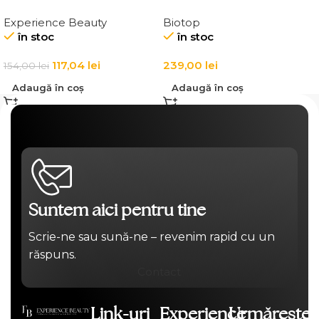
ingrosarea firului de par
BEACH BAG
Experience Beauty
Biotop
Elgon 20 Volumizing
în stoc
în stoc
Thickening Cream
117,04
lei
239,00
lei
154,00
lei
Adaugă în coș
Adaugă în coș
Suntem aici pentru tine
Scrie-ne sau sună-ne – revenim rapid cu un
răspuns.
Contact
Link-uri
Experience
Urmărește-