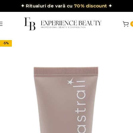
✦
Ritualuri de vară cu
70% discount
✦
-5%