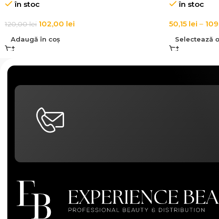
în stoc
în stoc
102,00
lei
50,15
lei
–
109
120,00
lei
Adaugă în coș
Selectează o