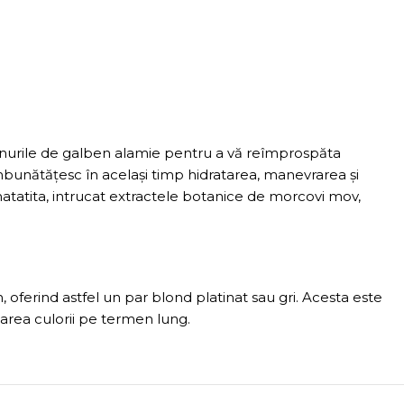
tonurile de galben alamie pentru a vă reîmprospăta
bunătățesc în același timp hidratarea, manevrarea și
unatatita, intrucat extractele botanice de morcovi mov,
oferind astfel un par blond platinat sau gri. Acesta este
ejarea culorii pe termen lung.