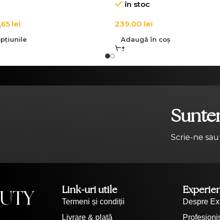
în stoc
,65
lei
239,00
lei
pțiunile
Adaugă în coș
Suntem
Scrie-ne sau
Link-uri utile
Experie
Termeni și condiții
Despre Ex
Livrare & plată
Profesioniș