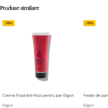
Produse similare
-15%
-15%
Crema Fluid anti-frizz pentru par Elgon
Fixativ de pa
Affixx 4 Slick Anti-Frizz Fluid
Affixx 101 Fix 
Elgon
Elgon