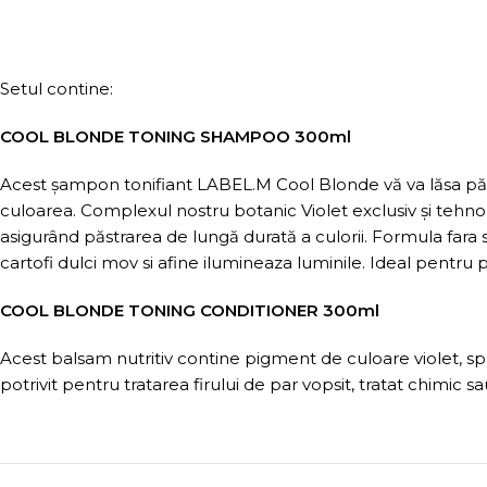
Setul contine:
COOL BLONDE TONING SHAMPOO 300ml
Acest șampon tonifiant LABEL.M Cool Blonde vă va lăsa păru
culoarea. Complexul nostru botanic Violet exclusiv și tehn
asigurând păstrarea de lungă durată a culorii. Formula fara 
cartofi dulci mov si afine ilumineaza luminile. Ideal pentru pă
COOL BLONDE TONING CONDITIONER 300ml
Acest balsam nutritiv contine pigment de culoare violet, spe
potrivit pentru tratarea firului de par vopsit, tratat chimic s