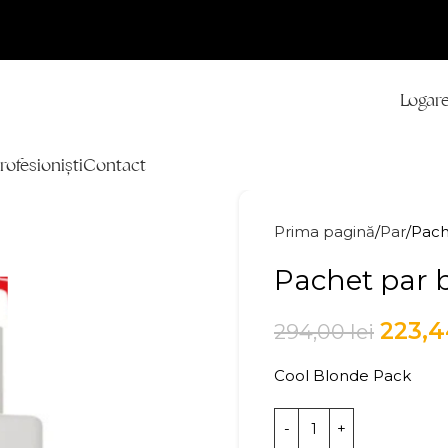
Logare
rofesioniști
Contact
Prima pagină
Par
Pach
Pachet par 
223,
294,00
lei
Cool Blonde Pack