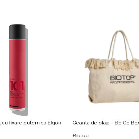
r, cu fixare puternica Elgon
Geanta de plaja – BEIGE B
It Hairspray
Biotop