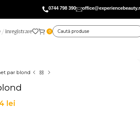
0744 798 390
office@experiencebeauty.
 / înregistrare
0
et par blond
blond
44
lei