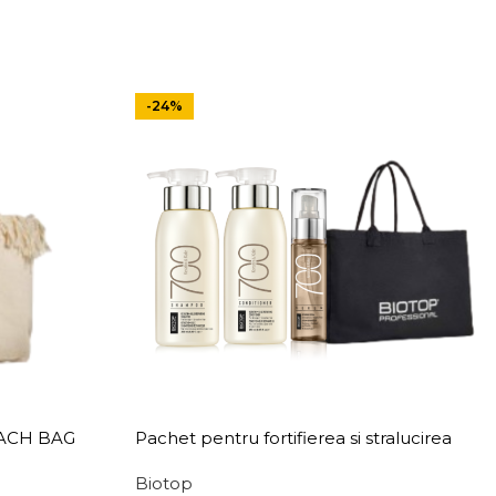
-24%
EACH BAG
Pachet pentru fortifierea si stralucirea
parului
Biotop