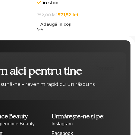
în stoc
571,52
lei
752,00
lei
Adaugă în coș
 aici pentru tine
Contact
 sună-ne – revenim rapid cu un răspuns.
nce Beauty
Urmărește-ne și pe:
perience Beauty
Instagram
ti
Facebook