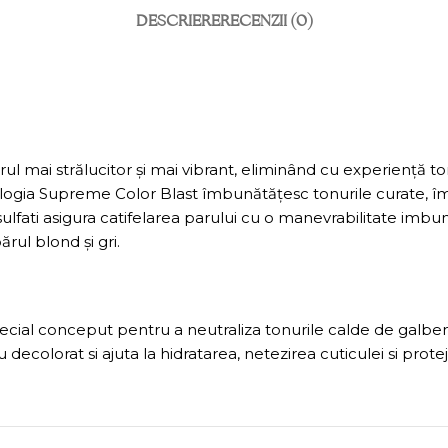
DESCRIERE
RECENZII (0)
l mai strălucitor și mai vibrant, eliminând cu experiență 
ologia Supreme Color Blast îmbunătățesc tonurile curate, îm
sulfati asigura catifelarea parului cu o manevrabilitate imb
rul blond și gri.
cial conceput pentru a neutraliza tonurile calde de galben, 
au decolorat si ajuta la hidratarea, netezirea cuticulei si prot