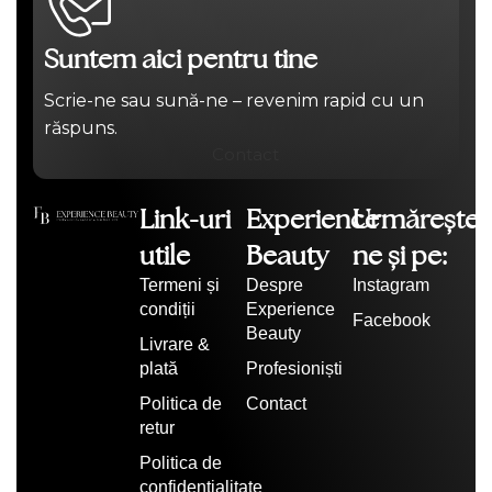
Suntem aici pentru tine
Scrie-ne sau sună-ne – revenim rapid cu un
răspuns.
Contact
Link-uri
Experience
Urmărește-
utile
Beauty
ne și pe:
Termeni și
Despre
Instagram
condiții
Experience
Facebook
Beauty
Livrare &
plată
Profesioniști
Politica de
Contact
retur
Politica de
confidențialitate