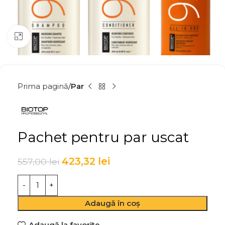
Click to enlarge
Prima pagină
Par
Pachet pentru par uscat
423,32
lei
557,00
lei
Adaugă în coș
Adaugă la favorite