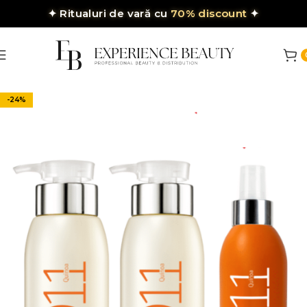
✦
Ritualuri de vară cu
70% discount
✦
-24%