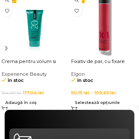
Crema pentru volum si
Fixativ de par, cu fixare
ingrosarea firului de par
puternica Elgon Affixx 101
Experience Beauty
Elgon
Elgon 20 Volumizing
Fix It Hairspray
în stoc
în stoc
Thickening Cream
117,04
lei
50,15
lei
–
109,65
lei
154,00
lei
Adaugă în coș
Selectează opțiunile