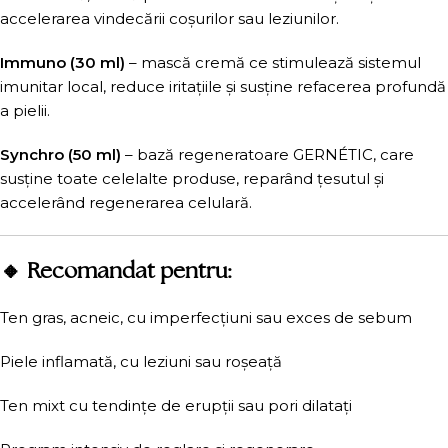
accelerarea vindecării coșurilor sau leziunilor.
Immuno (30 ml)
– mască cremă ce stimulează sistemul
imunitar local, reduce iritațiile și susține refacerea profundă
a pielii.
Synchro (50 ml)
– bază regeneratoare GERNÉTIC, care
susține toate celelalte produse, reparând țesutul și
accelerând regenerarea celulară.
🔸 Recomandat pentru:
Ten gras, acneic, cu imperfecțiuni sau exces de sebum
Piele inflamată, cu leziuni sau roșeață
Ten mixt cu tendințe de erupții sau pori dilatați