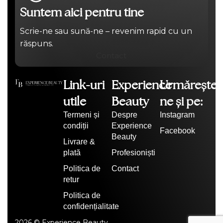
Suntem aici pentru tine
Scrie-ne sau sună-ne – revenim rapid cu un
răspuns.
Contact
Link-uri
Experience
Urmărește-
utile
Beauty
ne și pe:
Termeni și
Despre
Instagram
condiții
Experience
Facebook
Beauty
Livrare &
plată
Profesioniști
Politica de
Contact
retur
Politica de
confidențialitate
2026 © Experience Beauty