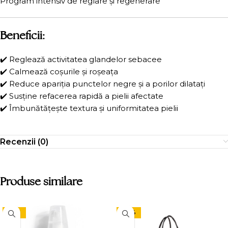
Program intensiv de reglare și regenerare
Beneficii:
✔️ Reglează activitatea glandelor sebacee
✔️ Calmează coșurile și roșeața
✔️ Reduce apariția punctelor negre și a porilor dilatați
✔️ Susține refacerea rapidă a pielii afectate
✔️ Îmbunătățește textura și uniformitatea pielii
Recenzii (0)
Produse similare
-10%
-24%