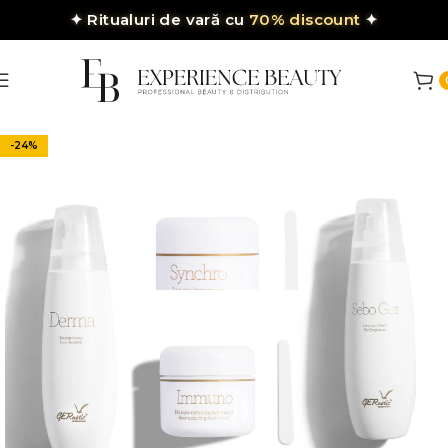
✦
Ritualuri de vară cu
70% discount
✦
-24%