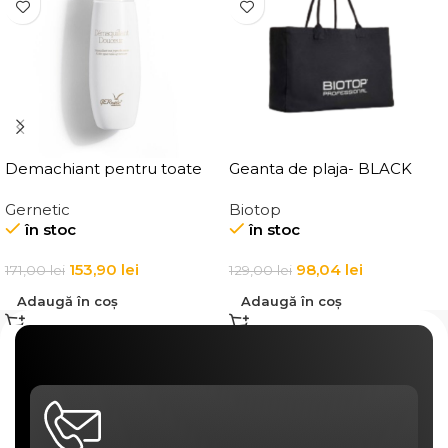
Demachiant pentru toate
Geanta de plaja- BLACK
tipurile de ten
BEACH BAG
Gernetic
Biotop
Demaquillant Douceur All
în stoc
în stoc
Skin Types Make-Up
Remover
153,90
lei
98,04
lei
171,00
lei
129,00
lei
Adaugă în coș
Adaugă în coș