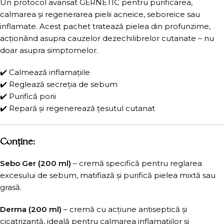
Un protocol avansat GERNÉTIC pentru purificarea,
calmarea și regenerarea pielii acneice, seboreice sau
inflamate. Acest pachet tratează pielea din profunzime,
acționând asupra cauzelor dezechilibrelor cutanate – nu
doar asupra simptomelor.
✔️ Calmează inflamațiile
✔️ Reglează secreția de sebum
✔️ Purifică porii
✔️ Repară și regenerează țesutul cutanat
Conține:
Sebo Ger (200 ml)
– cremă specifică pentru reglarea
excesului de sebum, matifiază și purifică pielea mixtă sau
grasă.
Derma (200 ml)
– cremă cu acțiune antiseptică și
cicatrizantă, ideală pentru calmarea inflamațiilor și