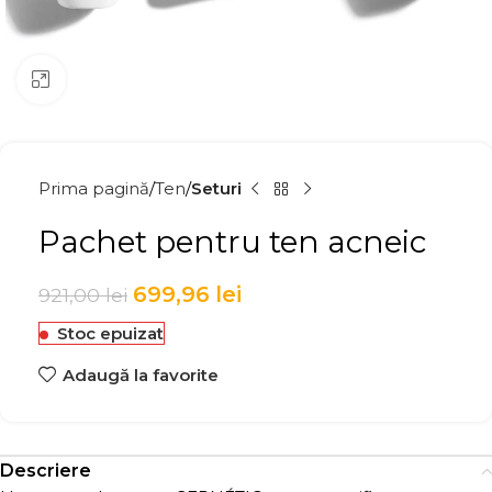
Click to enlarge
Prima pagină
Ten
Seturi
Pachet pentru ten acneic
699,96
lei
921,00
lei
Stoc epuizat
Adaugă la favorite
Descriere