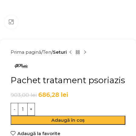
Click to enlarge
Prima pagină
Ten
Seturi
Pachet tratament psoriazis
686,28
lei
903,00
lei
Adaugă în coș
Adaugă la favorite