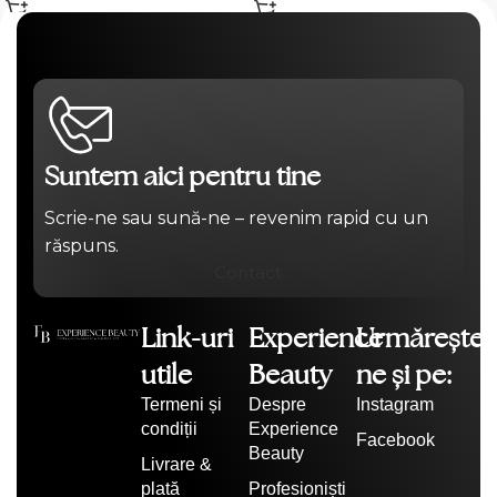
Suntem aici pentru tine
Scrie-ne sau sună-ne – revenim rapid cu un
răspuns.
Contact
Link-uri
Experience
Urmărește-
utile
Beauty
ne și pe:
Termeni și
Despre
Instagram
condiții
Experience
Facebook
Beauty
Livrare &
plată
Profesioniști