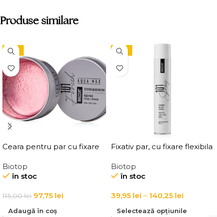
Produse similare
-15%
-15%
Ceara pentru par cu fixare
Fixativ par, cu fixare flexibila
medie, Elgon 101 Aqua Wax
Elgon 101 Extra Flex Hold
Biotop
Biotop
Texture Definition
Hairspray
în stoc
în stoc
97,75
lei
39,95
lei
–
140,25
lei
115,00
lei
Adaugă în coș
Selectează opțiunile