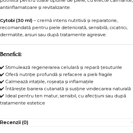
potrivită pentru toate tipurile de piele, cu efecte calmante,
antiinflamatoare și revitalizante.
Cytobi (30 ml)
– cremă intens nutritivă și reparatorie,
recomandată pentru piele deteriorată, sensibilă, cicatrici,
dermatite, arsuri sau după tratamente agresive.
Beneficii:
✔️ Stimulează regenerarea celulară și repară țesuturile
✔️ Oferă nutriție profundă și refacere a pielii fragile
✔️ Calmează iritațiile, roșeața și inflamațiile
✔️ Întărește bariera cutanată și susține vindecarea naturală
✔️ Ideal pentru ten matur, sensibil, cu afecțiuni sau după
tratamente estetice
Recenzii (0)