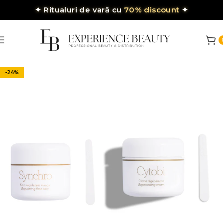
✦
Ritualuri de vară cu
70% discount
✦
-24%