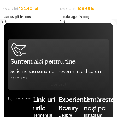
122,40
lei
109,65
lei
134,00
lei
129,00
lei
Adaugă în coș
Adaugă în coș
Suntem aici pentru tine
Scrie-ne sau sună-ne – revenim rapid cu un
răspuns.
Contact
Link-uri
Experience
Urmărește-
utile
Beauty
ne și pe:
Termeni și
Despre
Instagram