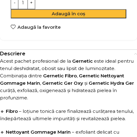
Adaugă în coș
Adaugă la favorite
Descriere
Acest pachet profesional de la
Gernetic
este ideal pentru
tenul deshidratat, obosit sau lipsit de luminozitate.
Combinația dintre
Gernetic Fibro
,
Gernetic Nettoyant
Gommage Marin
,
Gernetic Ger Oxy
și
Gernetic Hydra Ger
curăță, exfoliază, oxigenează și hidratează pielea în
profunzime.
🔹
Fibro
– loțiune tonică care finalizează curățarea tenului,
îndepărtează ultimele impurități și revitalizează pielea.
🔹
Nettoyant Gommage Marin
– exfoliant delicat cu