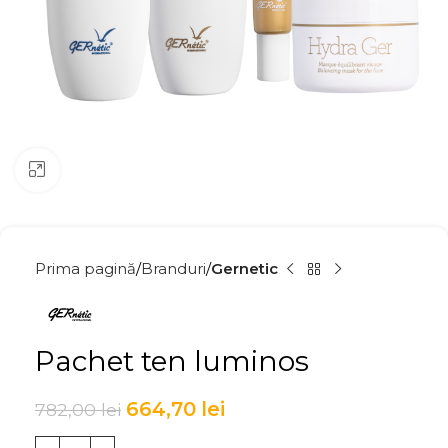
Click to enlarge
Prima pagină
Branduri
Gernetic
Pachet ten luminos
664,70
lei
782,00
lei