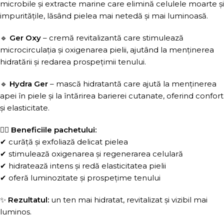
microbile și extracte marine care elimină celulele moarte și
impuritățile, lăsând pielea mai netedă și mai luminoasă.
🔹
Ger Oxy
– cremă revitalizantă care stimulează
microcirculația și oxigenarea pielii, ajutând la menținerea
hidratării și redarea prospețimii tenului.
🔹
Hydra Ger
– mască hidratantă care ajută la menținerea
apei în piele și la întărirea barierei cutanate, oferind confort
și elasticitate.
💆‍♀️
Beneficiile pachetului:
✔ curăță și exfoliază delicat pielea
✔ stimulează oxigenarea și regenerarea celulară
✔ hidratează intens și redă elasticitatea pielii
✔ oferă luminozitate și prospețime tenului
✨
Rezultatul:
un ten mai hidratat, revitalizat și vizibil mai
luminos.