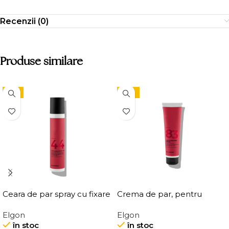
Recenzii (0)
Produse similare
-9%
-15%
Ceara de par spray cu fixare
Crema de par, pentru
flexibila, Elgon Affixx 44 Flex
definirea buclelor, Elgon
Elgon
Elgon
Hold Spray Wax
Affixx 83 Curl Creator
în stoc
în stoc
Cream