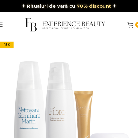
✦
Ritualuri de vară cu
70% discount
✦
-15%