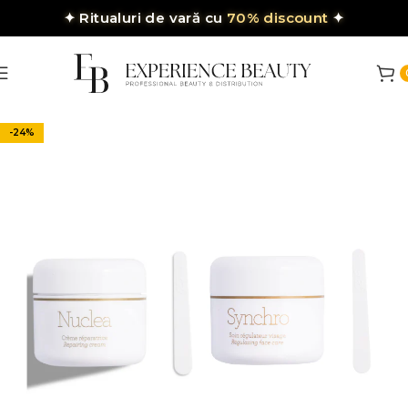
✦
Ritualuri de vară cu
70% discount
✦
-24%