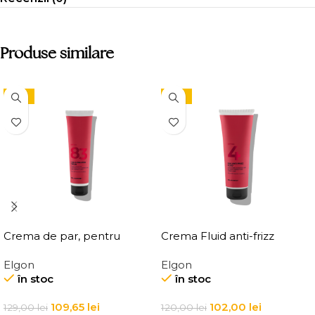
Produse similare
-15%
-15%
Crema de par, pentru
Crema Fluid anti-frizz
definirea buclelor, Elgon
pentru par Elgon Affixx 4
Elgon
Elgon
Affixx 83 Curl Creator
Slick Anti-Frizz Fluid
în stoc
în stoc
Cream
109,65
lei
102,00
lei
129,00
lei
120,00
lei