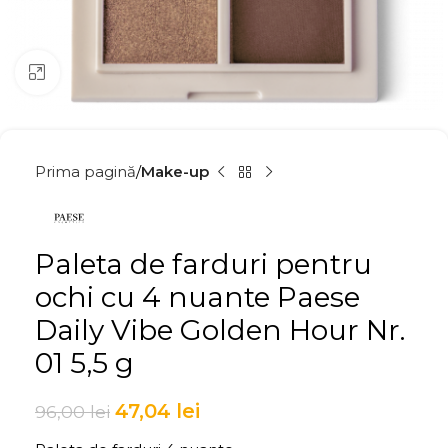
Click to enlarge
Prima pagină
Make-up
Paleta de farduri pentru
ochi cu 4 nuante Paese
Daily Vibe Golden Hour Nr.
01 5,5 g
47,04
lei
96,00
lei