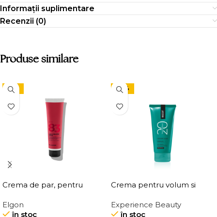
Informații suplimentare
Recenzii (0)
Produse similare
-15%
-24%
Crema de par, pentru
Crema pentru volum si
definirea buclelor, Elgon
ingrosarea firului de par
Elgon
Experience Beauty
Affixx 83 Curl Creator
Elgon 20 Volumizing
în stoc
în stoc
Cream
Thickening Cream