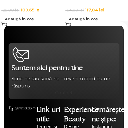
109,65
lei
117,04
lei
129,00
lei
154,00
lei
Adaugă în coș
Adaugă în coș
Suntem aici pentru tine
Scrie-ne sau sună-ne – revenim rapid cu un
răspuns.
Contact
Link-uri
Experience
Urmărește-
utile
Beauty
ne și pe:
Termeni și
Despre
Instagram