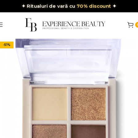
✦
Ritualuri de vară cu
70% discount
✦
-51%