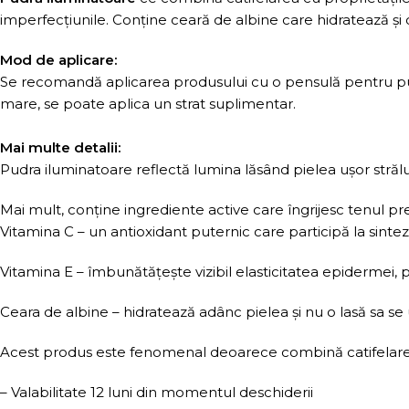
imperfecțiunile. Conține ceară de albine care hidratează și c
Mod de aplicare:
Se recomandă aplicarea produsului cu o pensulă pentru pudră
mare, se poate aplica un strat suplimentar.
Mai multe detalii:
Pudra iluminatoare reflectă lumina lăsând pielea ușor străluci
Mai mult, conține ingrediente active care îngrijesc tenul p
Vitamina C – un antioxidant puternic care participă la sinte
Vitamina E – îmbunătățește vizibil elasticitatea epidermei, p
Ceara de albine – hidratează adânc pielea și nu o lasă sa se
Acest produs este fenomenal deoarece combină catifelarea 
– Valabilitate 12 luni din momentul deschiderii