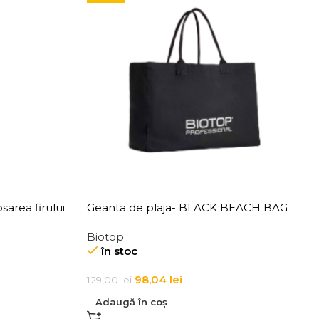
area firului
Geanta de plaja- BLACK BEACH BAG
 Thickening
Biotop
în stoc
98,04
lei
129,00
lei
Adaugă în coș