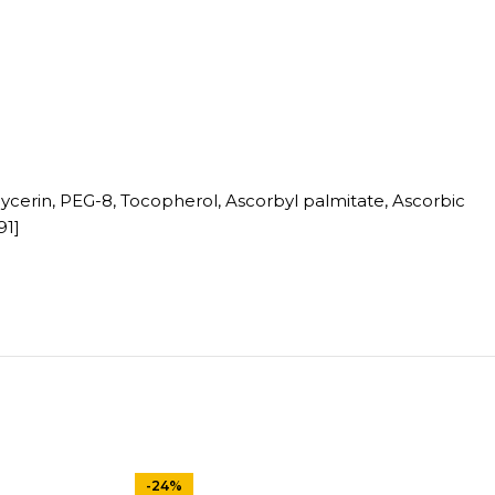
lycerin, PEG-8, Tocopherol, Ascorbyl palmitate, Ascorbic
91]
-24%