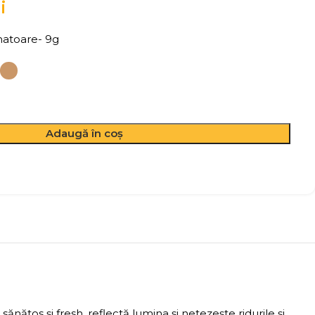
i
natoare- 9g
Adaugă în coș
nătos și fresh, reflectă lumina și netezește ridurile și