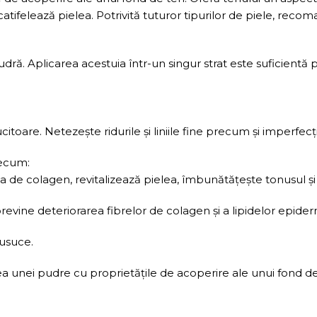
atifelează pielea. Potrivită tuturor tipurilor de piele, reco
. Aplicarea acestuia într-un singur strat este suficientă p
toare. Netezește ridurile și liniile fine precum și imperfecți
recum:
za de colagen, revitalizează pielea, îmbunătățește tonusul ș
revine deteriorarea fibrelor de colagen și a lipidelor epider
 usuce.
unei pudre cu proprietățile de acoperire ale unui fond de