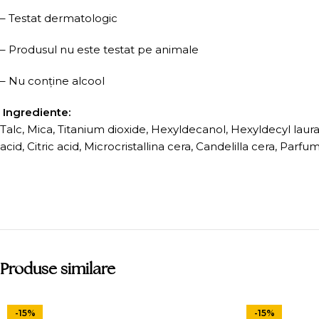
– Testat dermatologic
– Produsul nu este testat pe animale
– Nu conține alcool
Ingrediente:
Talc, Mica, Titanium dioxide, Hexyldecanol, Hexyldecyl laur
acid, Citric acid, Microcristallina cera, Candelilla cera, Parfu
Produse similare
-15%
-15%