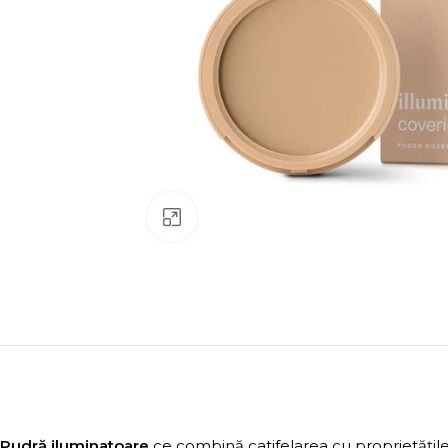
Click to enlarge
Pudră iluminatoare
ce combină catifelarea cu proprietățile 