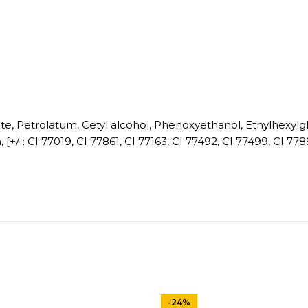
ate, Petrolatum, Cetyl alcohol, Phenoxyethanol, Ethylhexylg
m, [+/-: CI 77019, CI 77861, CI 77163, CI 77492, CI 77499, CI 778
-24%