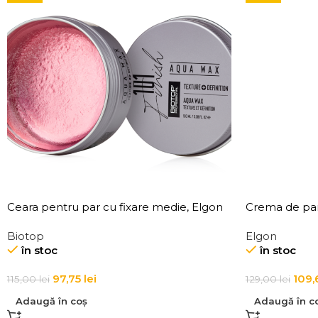
Ceara pentru par cu fixare medie, Elgon
Crema de par,
101 Aqua Wax Texture Definition
Elgon Affixx 
Biotop
Elgon
în stoc
în stoc
97,75
lei
109,
115,00
lei
129,00
lei
Adaugă în coș
Adaugă în c