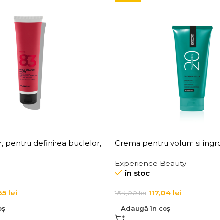
 pentru definirea buclelor,
Crema pentru volum si ingros
83 Curl Creator Cream
de par Elgon 20 Volumizing
Experience Beauty
Cream
în stoc
65
lei
117,04
lei
154,00
lei
oș
Adaugă în coș