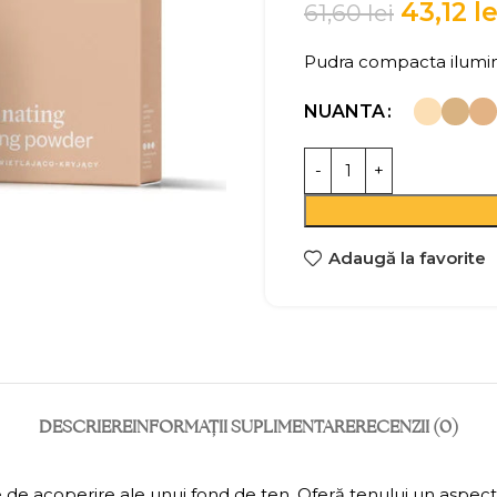
43,12
le
61,60
lei
Pudra compacta ilumi
NUANTA
Adaugă la favorite
DESCRIERE
INFORMAȚII SUPLIMENTARE
RECENZII (0)
de acoperire ale unui fond de ten. Oferă tenului un aspect să