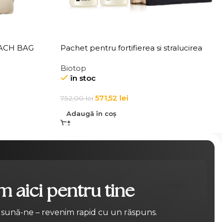
EACH BAG
Pachet pentru fortifierea si stralucirea
parului
Biotop
în stoc
571,52
lei
752,00
lei
Adaugă în coș
 aici pentru tine
Contact
 sună-ne – revenim rapid cu un răspuns.