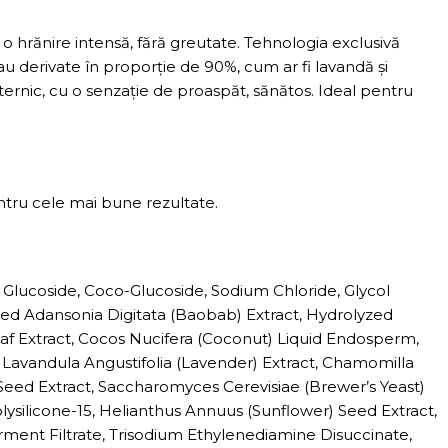
hrănire intensă, fără greutate. Tehnologia exclusivă
au derivate în proporție de 90%, cum ar fi lavandă și
uternic, cu o senzație de proaspăt, sănătos. Ideal pentru
ntru cele mai bune rezultate.
Glucoside, Coco-Glucoside, Sodium Chloride, Glycol
zed Adansonia Digitata (Baobab) Extract, Hydrolyzed
Leaf Extract, Cocos Nucifera (Coconut) Liquid Endosperm,
n, Lavandula Angustifolia (Lavender) Extract, Chamomilla
 Seed Extract, Saccharomyces Cerevisiae (Brewer’s Yeast)
Polysilicone-15, Helianthus Annuus (Sunflower) Seed Extract,
rment Filtrate, Trisodium Ethylenediamine Disuccinate,