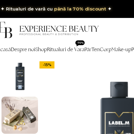
✦
Ritualuri de vară cu
până la 70% discount
✦
-70%
casă
Despre noi
Shop
Ritualuri de Vara
Păr
Ten
Corp
Make-up
P
-15%