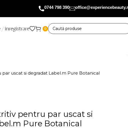
0744 798 390
office@experiencebeauty.
 / înregistrare
0
 par uscat si degradat Label.m Pure Botanical
tiv pentru par uscat si
bel.m Pure Botanical