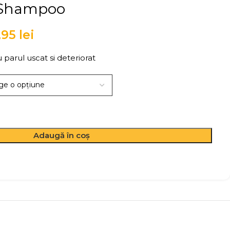
 Shampoo
,95
lei
parul uscat si deteriorat
Adaugă în coș