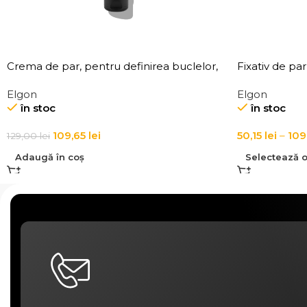
Crema de par, pentru definirea buclelor,
Fixativ de pa
Elgon Affixx 83 Curl Creator Cream
Affixx 101 Fix 
Elgon
Elgon
în stoc
în stoc
109,65
lei
50,15
lei
–
109
129,00
lei
Adaugă în coș
Selectează o