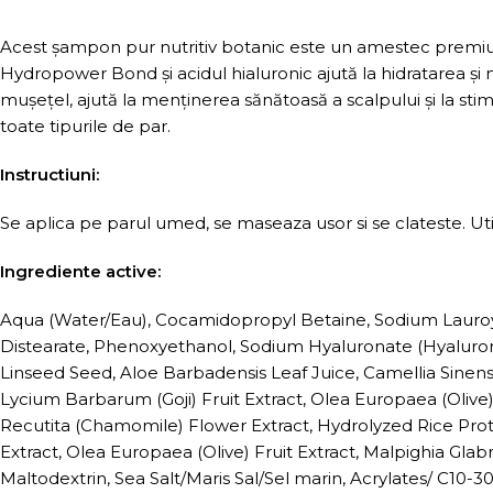
Acest șampon pur nutritiv botanic este un amestec premium 
Hydropower Bond și acidul hialuronic ajută la hidratarea și 
mușețel, ajută la menținerea sănătoasă a scalpului și la stim
toate tipurile de par.
Instructiuni:
Se aplica pe parul umed, se maseaza usor si se clateste. Ut
Ingrediente active:
Aqua (Water/Eau), Cocamidopropyl Betaine, Sodium Lauroyl 
Distearate, Phenoxyethanol, Sodium Hyaluronate (Hyaluroni
Linseed Seed, Aloe Barbadensis Leaf Juice, Camellia Sinens
Lycium Barbarum (Goji) Fruit Extract, Olea Europaea (Olive)
Recutita (Chamomile) Flower Extract, Hydrolyzed Rice Prot
Extract, Olea Europaea (Olive) Fruit Extract, Malpighia Glab
Maltodextrin, Sea Salt/Maris Sal/Sel marin, Acrylates/ C10