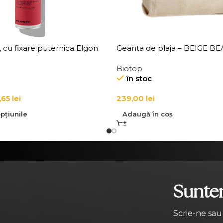
r, cu fixare puternica Elgon
Geanta de plaja – BEIGE B
It Hairspray
Biotop
în stoc
,65
lei
239,00
lei
pțiunile
Adaugă în coș
Suntem
Scrie-ne sau