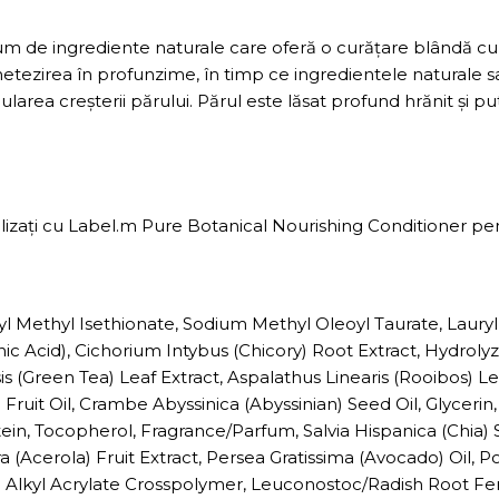
de ingrediente naturale care oferă o curățare blândă cu o 
netezirea în profunzime, în timp ce ingredientele naturale s
ularea creșterii părului. Părul este lăsat profund hrănit și p
ilizați cu Label.m Pure Botanical Nourishing Conditioner pe
Methyl Isethionate, Sodium Methyl Oleoyl Taurate, Lauryl 
c Acid), Cichorium Intybus (Chicory) Root Extract, Hydroly
is (Green Tea) Leaf Extract, Aspalathus Linearis (Rooibos) 
 Fruit Oil, Crambe Abyssinica (Abyssinian) Seed Oil, Glyceri
ein, Tocopherol, Fragrance/Parfum, Salvia Hispanica (Chia)
ra (Acerola) Fruit Extract, Persea Gratissima (Avocado) Oil, 
-30 Alkyl Acrylate Crosspolymer, Leuconostoc/Radish Root Fe