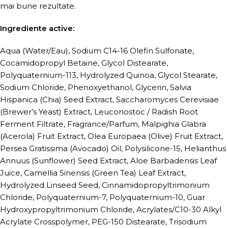
mai bune rezultate.
Ingrediente active:
Aqua (Water/Eau), Sodium C14-16 Olefin Sulfonate,
Cocamidopropyl Betaine, Glycol Distearate,
Polyquaternium-113, Hydrolyzed Quinoa, Glycol Stearate,
Sodium Chloride, Phenoxyethanol, Glycerin, Salvia
Hispanica (Chia) Seed Extract, Saccharomyces Cerevisiae
(Brewer’s Yeast) Extract, Leuconostoc / Radish Root
Ferment Filtrate, Fragrance/Parfum, Malpighia Glabra
(Acerola) Fruit Extract, Olea Europaea (Olive) Fruit Extract,
Persea Gratissima (Avocado) Oil, Polysilicone-15, Helianthus
Annuus (Sunflower) Seed Extract, Aloe Barbadensis Leaf
Juice, Camellia Sinensis (Green Tea) Leaf Extract,
Hydrolyzed Linseed Seed, Cinnamidopropyltrimonium
Chloride, Polyquaternium-7, Polyquaternium-10, Guar
Hydroxypropyltrimonium Chloride, Acrylates/C10-30 Alkyl
Acrylate Crosspolymer, PEG-150 Distearate, Trisodium