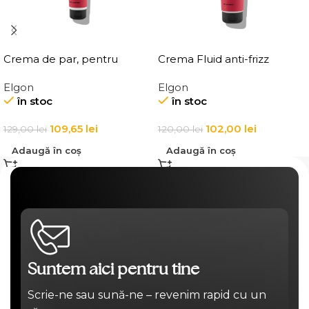
Crema de par, pentru
Crema Fluid anti-frizz
definirea buclelor, Elgon
pentru par Elgon Affixx 4
Elgon
Elgon
Affixx 83 Curl Creator
Slick Anti-Frizz Fluid
în stoc
în stoc
Cream
109,65
lei
102,00
lei
129,00
lei
120,00
lei
Adaugă în coș
Adaugă în coș
Suntem aici pentru tine
Scrie-ne sau sună-ne – revenim rapid cu un