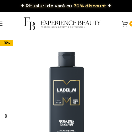
✦
Ritualuri de vară cu
70% discount
✦
-15%