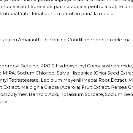
od eficient fibrele de păr individuale pentru a obține o ma
m îmbunătățite. Ideal pentru părul fin până la mediu.
tilizați cu Amaranth Thickening Conditioner pentru cele mai
dopropyl Betaine, PPG-2 Hydroxyethyl Coco/Isostearamide, 
 MIPA, Sodium Chloride, Salvia Hispanica (Chia) Seed Extrac
ityl Tetrastearate, Lepidium Meyenii (Maca) Root Extract,
it Extract, Malpighia Glabra (Acerola) Fruit Extract, Persea 
Crosspolymer, Benzoic Acid, Potassium Sorbate, Sodium Benzo
none