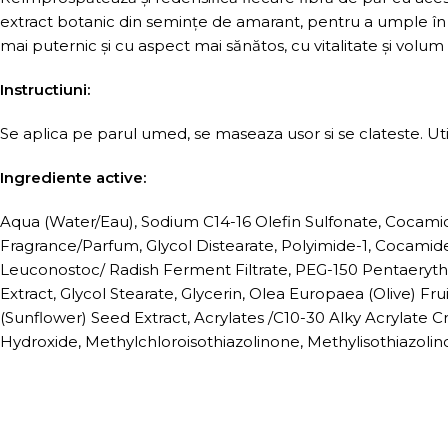
extract botanic din semințe de amarant, pentru a umple în m
mai puternic și cu aspect mai sănătos, cu vitalitate și volu
Instructiuni:
Se aplica pe parul umed, se maseaza usor si se clateste. U
Ingrediente active:
Aqua (Water/Eau), Sodium C14-16 Olefin Sulfonate, Cocami
Fragrance/Parfum, Glycol Distearate, Polyimide-1, Cocamide
Leuconostoc/ Radish Ferment Filtrate, PEG-150 Pentaerythr
Extract, Glycol Stearate, Glycerin, Olea Europaea (Olive) Fru
(Sunflower) Seed Extract, Acrylates /C10-30 Alky Acrylate 
Hydroxide, Methylchloroisothiazolinone, Methylisothiazoli