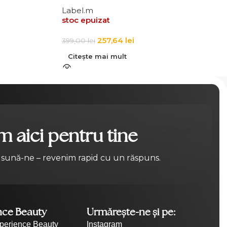
Label.m
stoc epuizat
257,64
lei
399,00
lei
Citește mai mult
 aici pentru tine
Contact
 sună-ne – revenim rapid cu un răspuns.
nce Beauty
Urmărește-ne și pe:
perience Beauty
Instagram