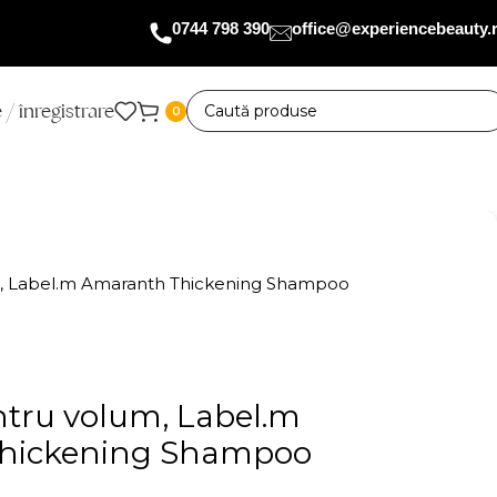
0744 798 390
office@experiencebeauty.
 / înregistrare
0
, Label.m Amaranth Thickening Shampoo
tru volum, Label.m
hickening Shampoo