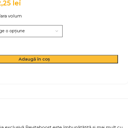
2,25
lei
fara volum
Adaugă în coș
a exclusivă Revitaboost este îmbunătățită și mai mult cu