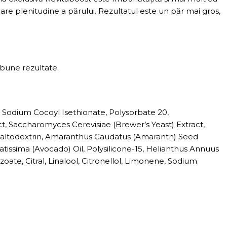
re plenitudine a părului. Rezultatul este un păr mai gros,
 bune rezultate.
Sodium Cocoyl Isethionate, Polysorbate 20,
t, Saccharomyces Cerevisiae (Brewer’s Yeast) Extract,
 Maltodextrin, Amaranthus Caudatus (Amaranth) Seed
Gratissima (Avocado) Oil, Polysilicone-15, Helianthus Annuus
ate, Citral, Linalool, Citronellol, Limonene, Sodium