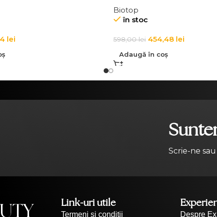
Biotop
în stoc
04
lei
454,48
lei
598,00
lei
oș
Adaugă în coș
Suntem
Scrie-ne sau
Link-uri utile
Experie
Termeni și condiții
Despre Ex