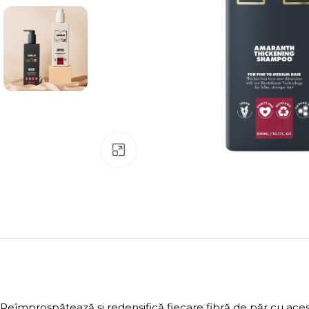
Click to enlarge
Reîmprospătează și redensifică fiecare fibră de păr cu ac