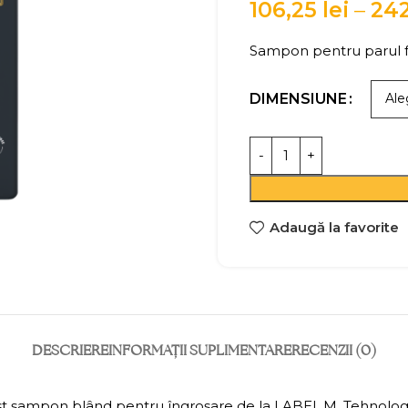
106,25
lei
–
24
Sampon pentru parul 
DIMENSIUNE
Adaugă la favorite
DESCRIERE
INFORMAȚII SUPLIMENTARE
RECENZII (0)
est șampon blând pentru îngroșare de la LABEL.M. Tehnologi