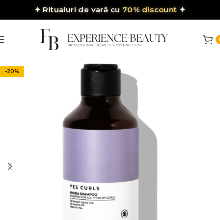
✦
Ritualuri de vară cu
70% discount
✦
-20%