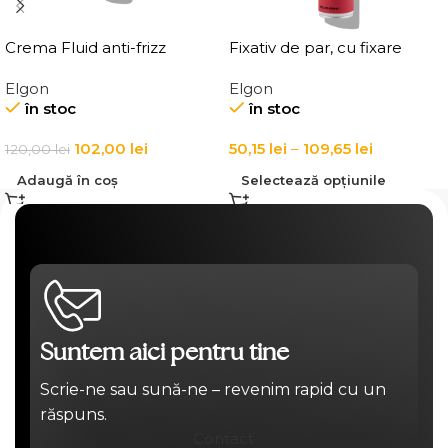
Crema Fluid anti-frizz
Fixativ de par, cu fixare
pentru par Elgon Affixx 4
puternica Elgon Affixx 101
Elgon
Elgon
Slick Anti-Frizz Fluid
Fix It Hairspray
în stoc
în stoc
102,00
lei
50,15
lei
–
109,65
lei
120,00
lei
Adaugă în coș
Selectează opțiunile
Suntem aici pentru tine
Scrie-ne sau sună-ne – revenim rapid cu un
răspuns.
Contact