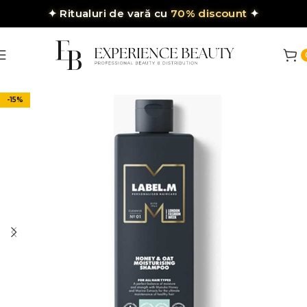
✦
Ritualuri de vară cu
70% discount
✦
-15%