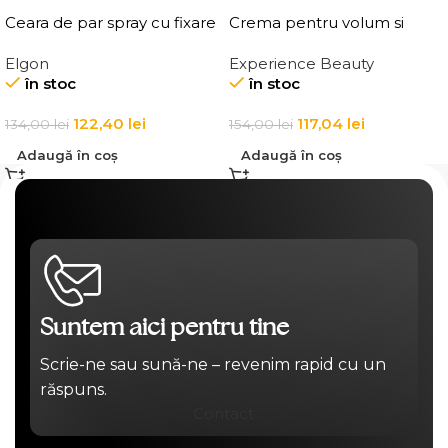
Ceara de par spray cu fixare
Crema pentru volum si
flexibila, Elgon Affixx 44 Flex
ingrosarea firului de par
Elgon
Experience Beauty
Hold Spray Wax
Elgon 20 Volumizing
în stoc
în stoc
Thickening Cream
122,40
lei
117,04
lei
134,00
lei
154,00
lei
Adaugă în coș
Adaugă în coș
Suntem aici pentru tine
Scrie-ne sau sună-ne – revenim rapid cu un
răspuns.
Contact