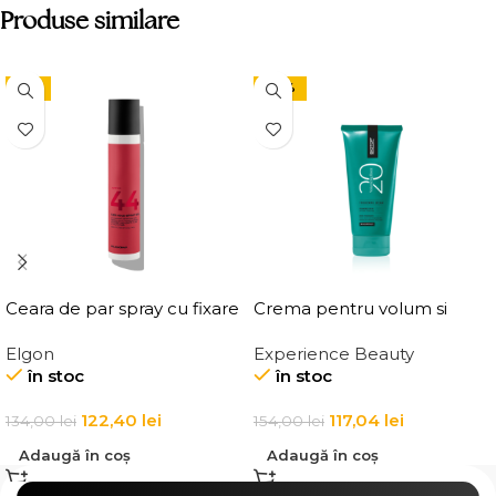
Produse similare
-9%
-24%
Ceara de par spray cu fixare
Crema pentru volum si
flexibila, Elgon Affixx 44 Flex
ingrosarea firului de par
Elgon
Experience Beauty
Hold Spray Wax
Elgon 20 Volumizing
în stoc
în stoc
Thickening Cream
122,40
lei
117,04
lei
134,00
lei
154,00
lei
Adaugă în coș
Adaugă în coș