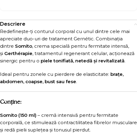
Descriere
Redefinește-ți conturul corporal cu unul dintre cele mai
apreciate duo-uri de tratament Gernétic. Combinația
dintre
Somito
, crema specială pentru fermitate intensă,
și
Gerthérapie
, tratamentul regenerant celular, acționează
sinergic pentru o
piele tonifiată, netedă și revitalizată
.
Ideal pentru zonele cu pierdere de elasticitate:
brațe,
abdomen, coapse, bust sau fese
.
Conține:
Somito (150 ml)
– cremă intensivă pentru fermitate
corporală, ce stimulează contractilitatea fibrelor musculare
și redă pielii suplețea și tonusul pierdut.