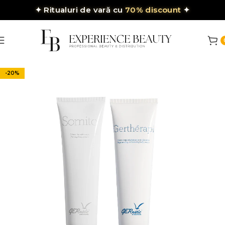
✦
Ritualuri de vară cu
70% discount
✦
-20%