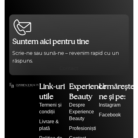
Suntem aici pentru tine
Scrie-ne sau sună-ne – revenim rapid cu un
răspuns.
Contact
Link-uri
Experience
Urmărește-
utile
Beauty
ne și pe:
Termeni și
Despre
Instagram
condiții
Experience
Facebook
Beauty
Livrare &
plată
Profesioniști