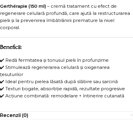
Gerthérapie (150 ml)
– cremă tratament cu efect de
regenerare celulară profundă, care ajută la restructurarea
pielii și la prevenirea îmbătrânirii premature la nivel
corporal.
Beneficii:
✔️ Redă fermitatea și tonusul pielii în profunzime
✔️ Stimulează regenerarea celulară și oxigenarea
țesuturilor
✔️ Ideal pentru pielea lăsată după slăbire sau sarcină
✔️ Texturi bogate, absorbție rapidă, rezultate progresive
✔️ Acțiune combinată: remodelare + întinerire cutanată
Recenzii (0)