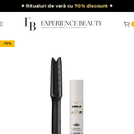
✦
Ritualuri de vară cu
70% discount
✦
-70%