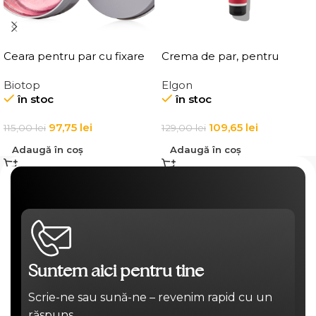
Ceara pentru par cu fixare
Crema de par, pentru
medie, Elgon 101 Aqua Wax
definirea buclelor, Elgon
Biotop
Elgon
Texture Definition
Affixx 83 Curl Creator
în stoc
în stoc
Cream
97,75
lei
109,65
lei
115,00
lei
129,00
lei
Adaugă în coș
Adaugă în coș
Suntem aici pentru tine
Scrie-ne sau sună-ne – revenim rapid cu un
răspuns.