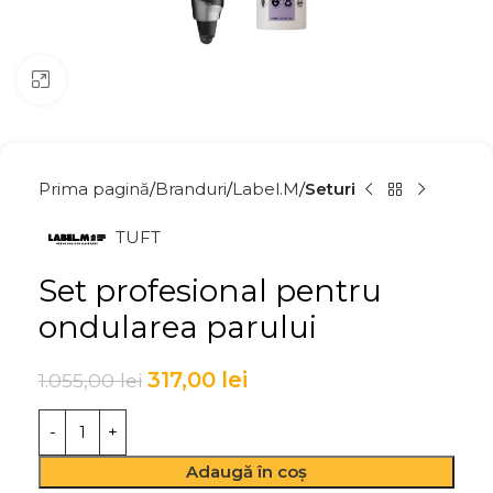
Click to enlarge
Prima pagină
Branduri
Label.M
Seturi
TUFT
Set profesional pentru
ondularea parului
317,00
lei
1.055,00
lei
Adaugă în coș