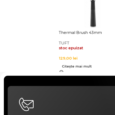
Thermal Brush 43mm
TUFT
stoc epuizat
129,00
lei
Citește mai mult