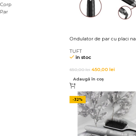
Corp
Par
Ondulator de par cu placi n
ceramice Tuft Diamond Curl
TUFT
în stoc
450,00
lei
650,00
lei
Adaugă în coș
-32%