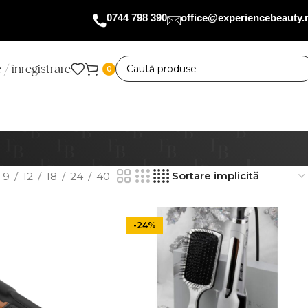
0744 798 390
office@experiencebeauty.
 / înregistrare
0
9
12
18
24
40
-24%