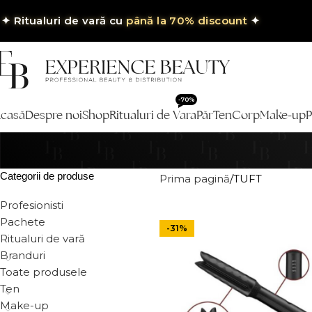
✦
Ritualuri de vară cu
până la 70% discount
✦
-70%
casă
Despre noi
Shop
Ritualuri de Vara
Păr
Ten
Corp
Make-up
P
Categorii de produse
Prima pagină
TUFT
Profesionisti
Pachete
-31%
Ritualuri de vară
Branduri
Toate produsele
Ten
Make-up