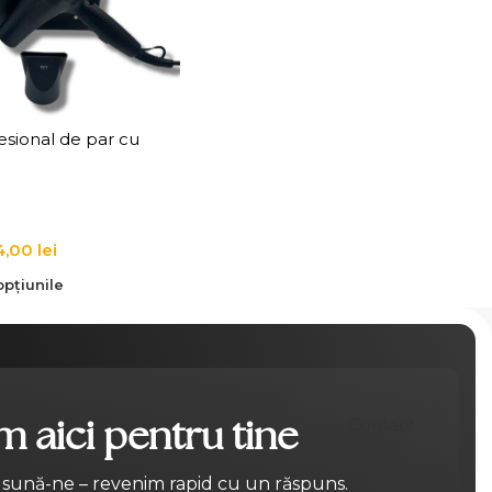
esional de par cu
 Tuft Classic Plus
4,00
lei
pțiunile
 aici pentru tine
Contact
 sună-ne – revenim rapid cu un răspuns.