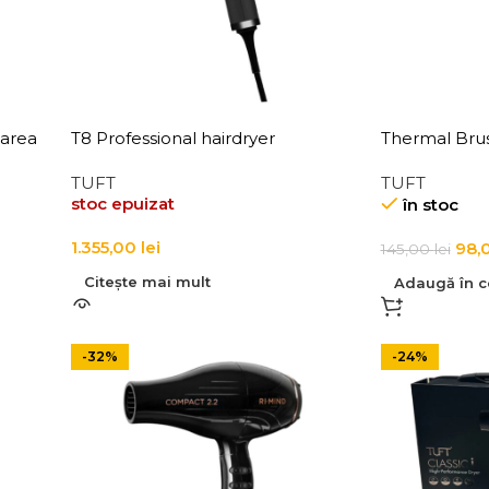
larea
T8 Professional hairdryer
Thermal Br
TUFT
TUFT
stoc epuizat
în stoc
1.355,00
lei
98,
145,00
lei
Citește mai mult
Adaugă în c
-32%
-24%