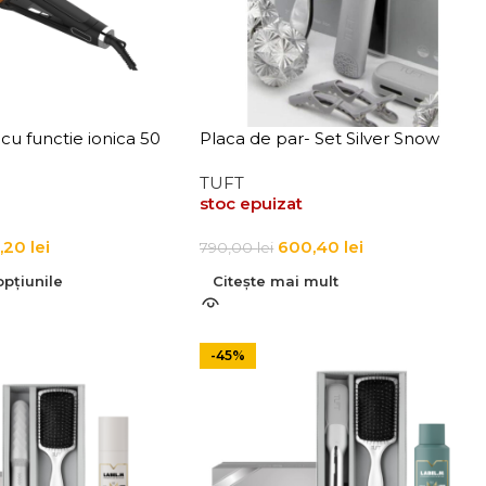
cu functie ionica 50
Placa de par- Set Silver Snow
ond Plus Styler
Dimond Plus Styler 2
TUFT
stoc epuizat
,20
lei
600,40
lei
790,00
lei
pțiunile
Citește mai mult
-45%