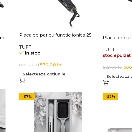
Placa de par cu functie ionica 25
ano-
Placa de par 
mm Tuft Diamond Plus Styler
 Bar
mm Tuft Diam
TUFT
TUFT
în stoc
stoc epuizat
570,00
lei
829,00
lei
566
829,00
lei
Selectează opțiunile
Selectează o
-37%
-52%