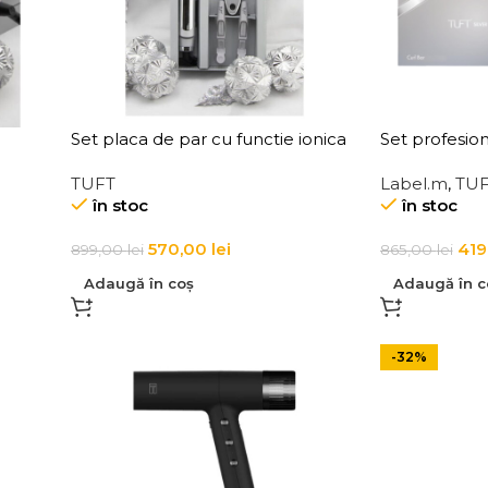
Set placa de par cu functie ionica
Set profesion
si
50 mm, perie profesionala si
buclelor
TUFT
Label.m
,
TU
clipsuri pentru par Tuft Silver
în stoc
în stoc
Snow Diamond Plus Style
570,00
lei
419
899,00
lei
865,00
lei
Adaugă în coș
Adaugă în c
-32%