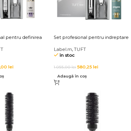
al pentru definirea
Set profesional pentru indreptare
parului- Silver Snow Styler 1
FT
Label.m
,
TUFT
în stoc
,00
lei
580,25
lei
1.055,00
lei
oș
Adaugă în coș