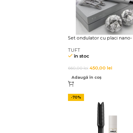
Set ondulator cu placi nano-
ceramice, perie profesionala 
TUFT
clipsuri pentru par Tuft Silver
în stoc
Snow Curl Bar
450,00
lei
660,00
lei
Adaugă în coș
-70%