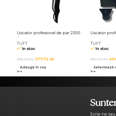
Uscator profesional de par 2300
Uscator prof
W cu difuzor si 2 concentratoare
functie ionica
TUFT
TUFT
Tuft Rimind Professional Hairdryer
Hairdryer
în stoc
în stoc
377,72
lei
49
559,00
lei
650,00
lei
Adaugă în coș
Selectează o
Suntem
Scrie-ne sau