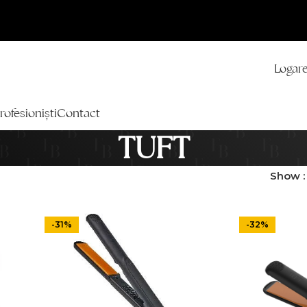
Logare
rofesioniști
Contact
TUFT
Show
-31%
-32%