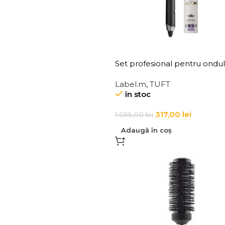
Set profesional pentru ondu
parului
Label.m
,
TUFT
în stoc
317,00
lei
1.055,00
lei
Adaugă în coș