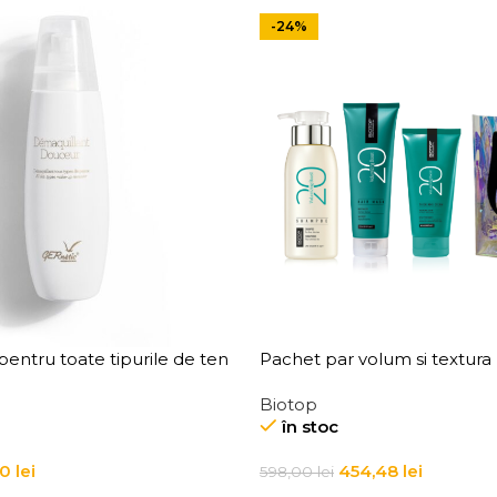
-24%
entru toate tipurile de ten
Pachet par volum si textura
 Douceur All Skin Types
Biotop
mover
în stoc
90
lei
454,48
lei
598,00
lei