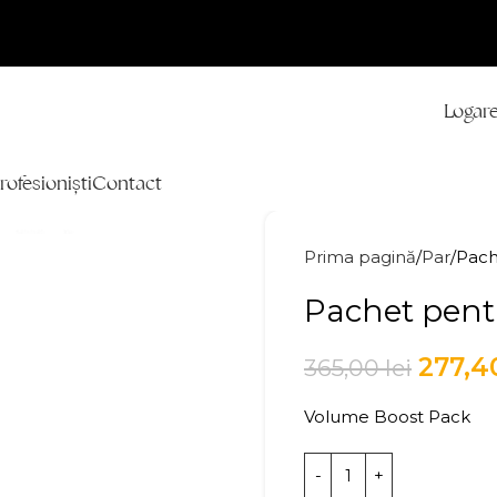
Logare
rofesioniști
Contact
Prima pagină
Par
Pach
Pachet pent
277,
365,00
lei
Volume Boost Pack