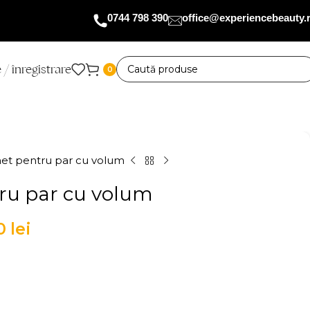
0744 798 390
office@experiencebeauty.
 / înregistrare
0
et pentru par cu volum
ru par cu volum
40
lei