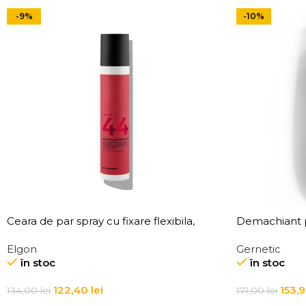
-9%
-10%
Ceara de par spray cu fixare flexibila,
Demachiant p
Elgon Affixx 44 Flex Hold Spray Wax
Demaquillant
Elgon
Gernetic
Make-Up Re
în stoc
în stoc
122,40
lei
153,
134,00
lei
171,00
lei