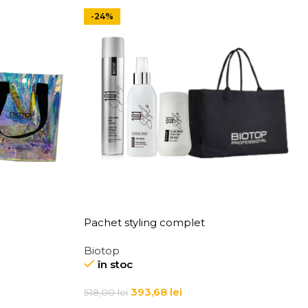
-24%
Pachet styling complet
Biotop
în stoc
393,68
lei
518,00
lei