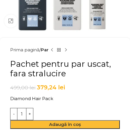
Click to enlarge
Prima pagină
Par
Pachet pentru par uscat,
fara stralucire
379,24
lei
499,00
lei
Diamond Hair Pack
Adaugă în coș