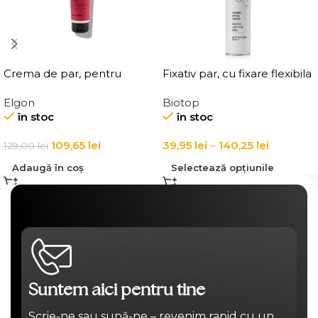
Crema de par, pentru
Fixativ par, cu fixare flexibila
definirea buclelor, Elgon
Elgon 101 Extra Flex Hold
Elgon
Biotop
Affixx 83 Curl Creator
Hairspray
în stoc
în stoc
Cream
109,65
lei
39,95
lei
–
140,25
lei
129,00
lei
Adaugă în coș
Selectează opțiunile
Suntem aici pentru tine
Scrie-ne sau sună-ne – revenim rapid cu un