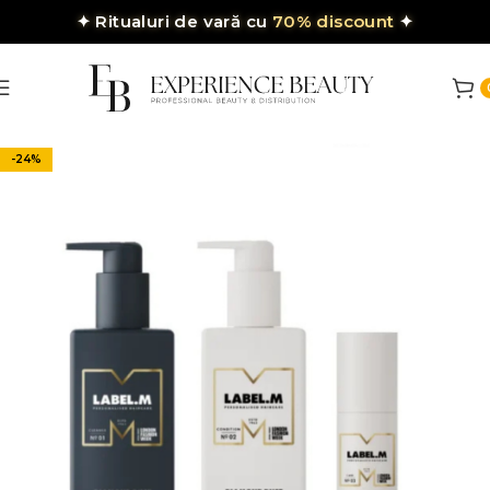
✦
Ritualuri de vară cu
70% discount
✦
-24%