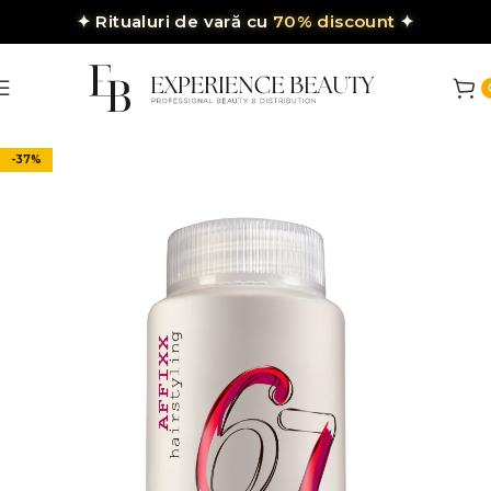
✦
Ritualuri de vară cu
70% discount
✦
-37%