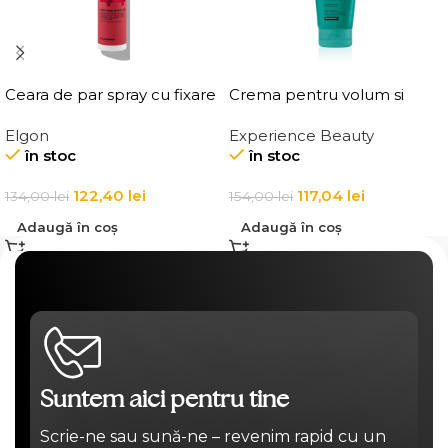
Ceara de par spray cu fixare
Crema pentru volum si
flexibila, Elgon Affixx 44 Flex
ingrosarea firului de par
Elgon
Experience Beauty
Hold Spray Wax
Elgon 20 Volumizing
în stoc
în stoc
Thickening Cream
122,40
lei
117,04
lei
134,00
lei
154,00
lei
Adaugă în coș
Adaugă în coș
Suntem aici pentru tine
Scrie-ne sau sună-ne – revenim rapid cu un