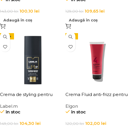
100,10
lei
109,65
lei
143,00
lei
129,00
lei
Adaugă în coș
Adaugă în coș
-30%
-15%
Crema de styling pentru
Crema Fluid anti-frizz pentru
toate tipurile de par Label.m
par Elgon Affixx 4 Slick Anti-
Label.m
Elgon
Fashion Edition Styling
Frizz Fluid
în stoc
în stoc
Cream
104,30
lei
102,00
lei
149,00
lei
120,00
lei