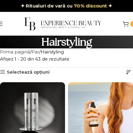
✦
Ritualuri de vară cu
70% discount
✦
Hairstyling
Prima pagină
Par
Hairstyling
Afișez 1 - 20 din 63 de rezultate
Selectează opțiuni