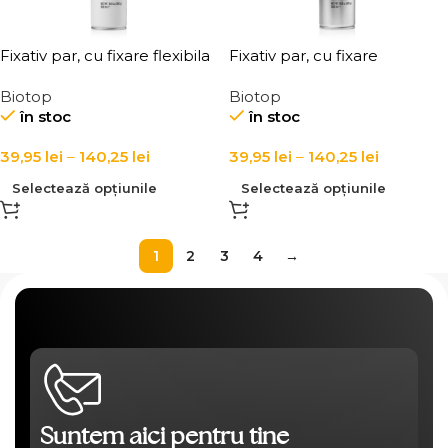
Fixativ par, cu fixare flexibila
Fixativ par, cu fixare
Elgon 101 Extra Flex Hold
puternica Elgon 101 Extra
Biotop
Biotop
Hairspray
Strong Hold Hairspray
în stoc
în stoc
39,95
lei
–
140,25
lei
39,95
lei
–
140,25
lei
Selectează opțiunile
Selectează opțiunile
1
2
3
4
→
Suntem aici pentru tine