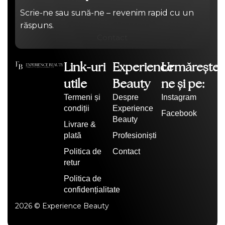
Scrie-ne sau sună-ne – revenim rapid cu un
răspuns.
Contact
Link-uri
Experience
Urmărește-
utile
Beauty
ne și pe:
Termeni și
Despre
Instagram
condiții
Experience
Facebook
Beauty
Livrare &
plată
Profesioniști
Politica de
Contact
retur
Politica de
confidențialitate
2026 © Experience Beauty