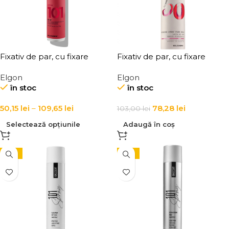
Fixativ de par, cu fixare
Fixativ de par, cu fixare
puternica Elgon Affixx 101 Fix
usoara, Elgon Affixx 50
Elgon
Elgon
It Hairspray
Finishing Spray Flex Hold
în stoc
în stoc
350 ml
50,15
lei
–
109,65
lei
78,28
lei
103,00
lei
Selectează opțiunile
Adaugă în coș
-15%
-15%