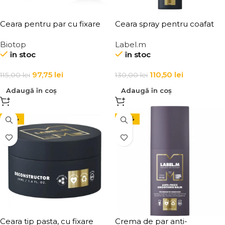
Ceara pentru par cu fixare
Ceara spray pentru coafat
medie, Elgon 101 Aqua Wax
Label.m Fashion Edition Wax
Biotop
Label.m
Texture Definition
Spray
în stoc
în stoc
97,75
lei
110,50
lei
115,00
lei
130,00
lei
Adaugă în coș
Adaugă în coș
-33%
-30%
Ceara tip pasta, cu fixare
Crema de par anti-