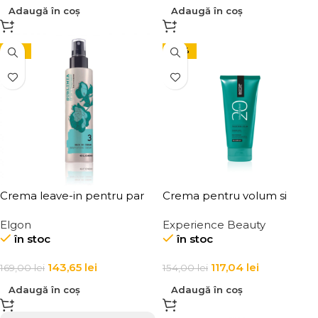
Adaugă în coș
Adaugă în coș
-15%
-24%
Crema leave-in pentru par
Crema pentru volum si
uscat Elgon Hair DD Cream
ingrosarea firului de par
Elgon
Experience Beauty
Elgon 20 Volumizing
în stoc
în stoc
Thickening Cream
143,65
lei
117,04
lei
169,00
lei
154,00
lei
Adaugă în coș
Adaugă în coș