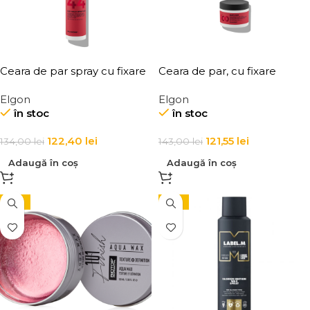
Ceara de par spray cu fixare
Ceara de par, cu fixare
flexibila, Elgon Affixx 44 Flex
puternica, Elgon Affixx 100
Elgon
Elgon
Hold Spray Wax
Rasta Gum 100 ml
în stoc
în stoc
122,40
lei
121,55
lei
134,00
lei
143,00
lei
Adaugă în coș
Adaugă în coș
-15%
-15%