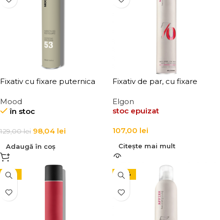
Fixativ cu fixare puternica
Fixativ de par, cu fixare
Mood Extra Strong Hairspray
medie Elgon Affixx 70 Hair
Mood
Elgon
Spray Fix Hold 500 ml
stoc epuizat
în stoc
107,00
lei
98,04
lei
129,00
lei
Citește mai mult
Adaugă în coș
-15%
-24%