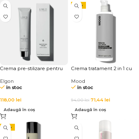
-24%
Crema pre-stilizare pentru
Crema tratament 2 in 1 cu
protectie si textura firului de
keratina pentru par poros si
Elgon
Mood
par LINK-D 6 Smoothing
lung Mood Keratin Long Hair
în stoc
în stoc
Cream
2-in-1 Cream
118,00
lei
71,44
lei
94,00
lei
Adaugă în coș
Adaugă în coș
-24%