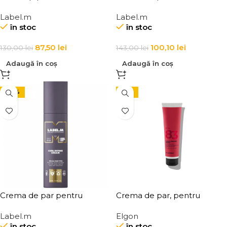
medie pentru par, Label.m
electrizare si anti-frizz
Label.m
Label.m
Deconstructor
Label.m Anti-Frizz
în stoc
în stoc
Smoothing Balm
87,50
lei
100,10
lei
130,00
lei
143,00
lei
Adaugă în coș
Adaugă în coș
-30%
-15%
Crema de par pentru
Crema de par, pentru
definirea buclelor Label.m
definirea buclelor, Elgon
Label.m
Elgon
Curl Define Cream
Affixx 83 Curl Creator Cream
în stoc
în stoc