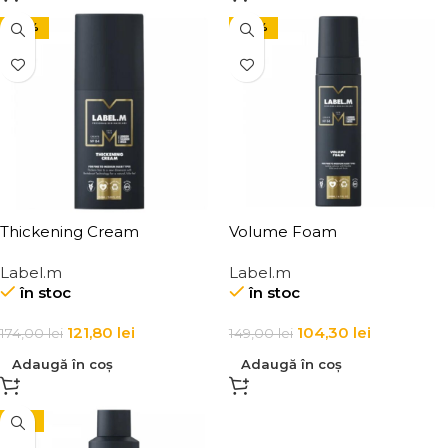
-30%
-30%
Thickening Cream
Volume Foam
Label.m
Label.m
în stoc
în stoc
121,80
lei
104,30
lei
174,00
lei
149,00
lei
Adaugă în coș
Adaugă în coș
-15%