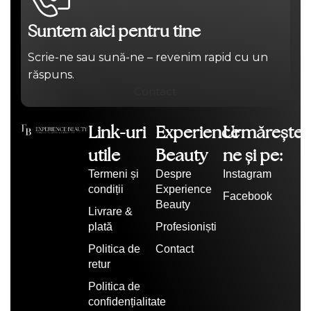
Suntem aici pentru tine
Scrie-ne sau sună-ne – revenim rapid cu un
răspuns.
Contact
Link-uri
Experience
Urmărește-
utile
Beauty
ne și pe:
Termeni și
Despre
Instagram
condiții
Experience
Facebook
Beauty
Livrare &
plată
Profesioniști
Politica de
Contact
retur
Politica de
confidențialitate