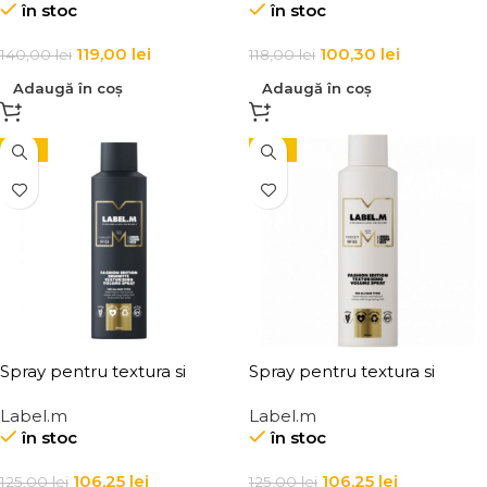
în stoc
în stoc
Shampoo
119,00
lei
100,30
lei
140,00
lei
118,00
lei
Adaugă în coș
Adaugă în coș
-15%
-15%
Spray pentru textura si
Spray pentru textura si
volum pentru par brunet
volum pentru toate tipurile
Label.m
Label.m
Label.m Fashion Edition
de par Label.m Fashion
în stoc
în stoc
Brunette Texturising Volume
Edition Texturising Volume
Spray
Spray
106,25
lei
106,25
lei
125,00
lei
125,00
lei