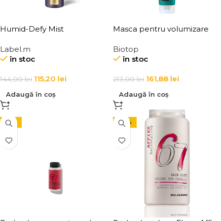
Humid-Defy Mist
Masca pentru volumizare
par – Elgon 20 Volumizing
Label.m
Biotop
Hair Mask
în stoc
în stoc
115,20
lei
161,88
lei
144,00
lei
213,00
lei
Adaugă în coș
Adaugă în coș
-15%
-37%