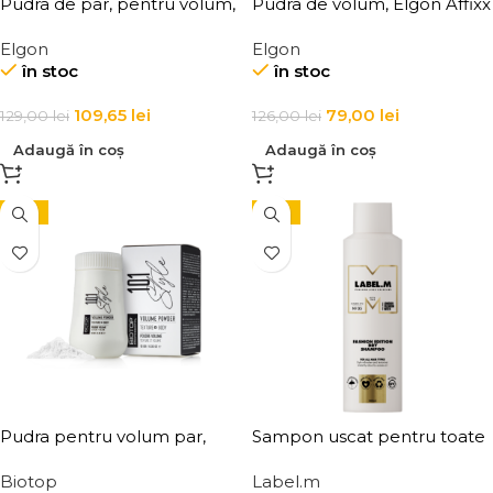
Pudra de par, pentru volum,
Pudra de volum, Elgon Affixx
Elgon Affixx 67 Hair Lift 10 g
67
Elgon
Elgon
în stoc
în stoc
109,65
lei
79,00
lei
129,00
lei
126,00
lei
Adaugă în coș
Adaugă în coș
-15%
-15%
Pudra pentru volum par,
Sampon uscat pentru toate
Elgon 101 Volume Powder
tipurile de par Label.m
Biotop
Label.m
Fashion Edition Dry