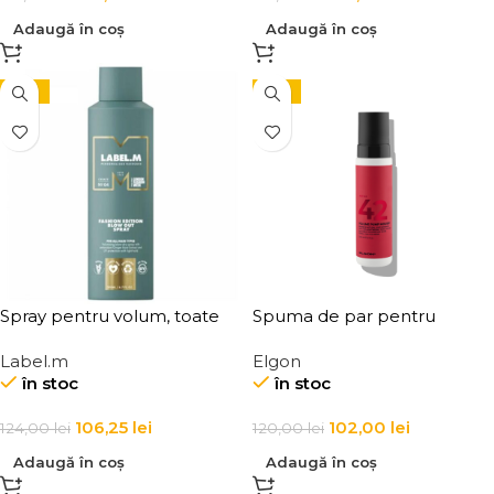
Adaugă în coș
Adaugă în coș
-14%
-15%
Spray pentru volum, toate
Spuma de par pentru
tipurile de par, Label.m Blow
volum, Elgon Affixx 42
Label.m
Elgon
Out Spray
Volume Pump Mousse
în stoc
în stoc
106,25
lei
102,00
lei
124,00
lei
120,00
lei
Adaugă în coș
Adaugă în coș