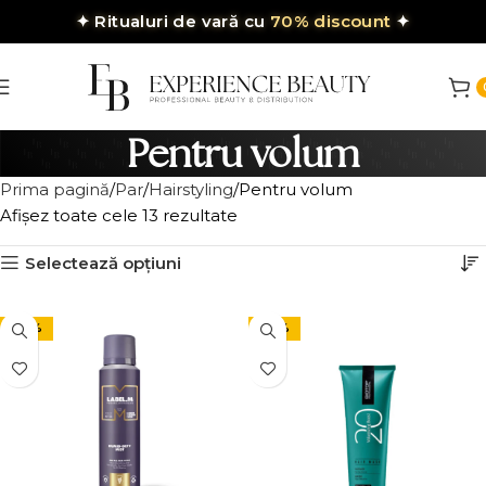
✦
Ritualuri de vară cu
70% discount
✦
Pentru volum
Prima pagină
Par
Hairstyling
Pentru volum
Afișez toate cele 13 rezultate
Selectează opțiuni
-20%
-24%