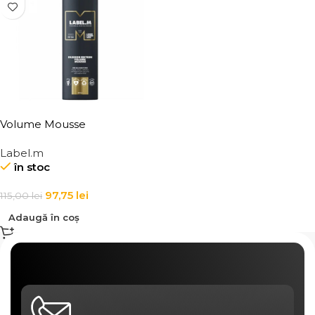
Volume Mousse
Label.m
în stoc
97,75
lei
115,00
lei
Adaugă în coș