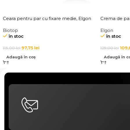
Ceara pentru par cu fixare medie, Elgon
Crema de par,
101 Aqua Wax Texture Definition
Elgon Affixx 
Biotop
Elgon
în stoc
în stoc
97,75
lei
109,
115,00
lei
129,00
lei
Adaugă în coș
Adaugă în c