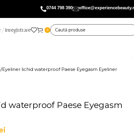
0744 798 390
office@experiencebeauty.
 / înregistrare
0
p
Eyeliner lichid waterproof Paese Eyegasm Eyeliner
chid waterproof Paese Eyegasm
ei