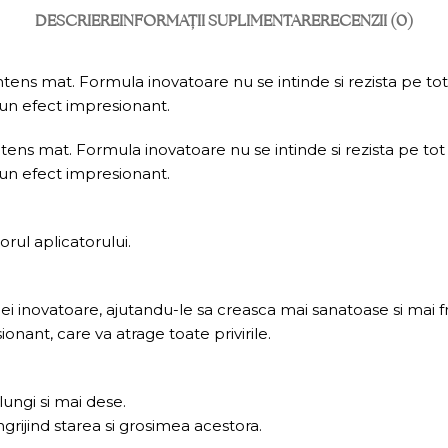
DESCRIERE
INFORMAȚII SUPLIMENTARE
RECENZII (0)
ntens mat. Formula inovatoare nu se intinde si rezista pe tot 
a un efect impresionant.
tens mat. Formula inovatoare nu se intinde si rezista pe tot p
a un efect impresionant.
rul aplicatorului.
ulei inovatoare, ajutandu-le sa creasca mai sanatoase si mai
ionant, care va atrage toate privirile.
ungi si mai dese.
ngrijind starea si grosimea acestora.