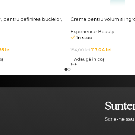
 pentru definirea buclelor,
Crema pentru volum si ingros
83 Curl Creator Cream
de par Elgon 20 Volumizing
Experience Beauty
Cream
în stoc
65
lei
117,04
lei
154,00
lei
oș
Adaugă în coș
Suntem
Scrie-ne sau