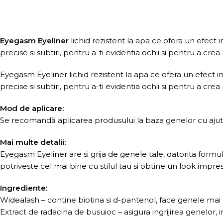
Eyegasm Eyeliner
lichid rezistent la apa ce ofera un efect i
precise si subtiri, pentru a-ti evidentia ochii si pentru a cre
Eyegasm Eyeliner lichid rezistent la apa ce ofera un efect in
precise si subtiri, pentru a-ti evidentia ochii si pentru a cre
Mod de aplicare:
Se recomandă aplicarea produsului la baza genelor cu ajuto
Mai multe detalii:
Eyegasm Eyeliner are si grija de genele tale, datorita form
potriveste cel mai bine cu stilul tau si obtine un look impres
Ingrediente:
Widealash – contine biotina si d-pantenol, face genele mai l
Extract de radacina de busuioc – asigura ingrijirea genelor, i