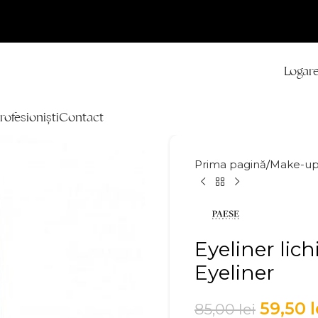
Logare
rofesioniști
Contact
Prima pagină
Make-u
Eyeliner li
Eyeliner
59,50
l
85,00
lei