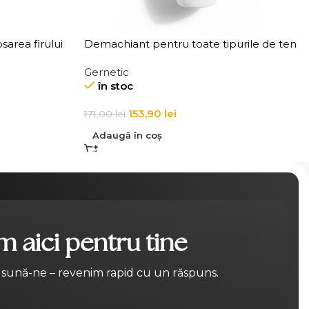
area firului
Demachiant pentru toate tipurile de ten
 Thickening
Demaquillant Douceur All Skin Types
Gernetic
Make-Up Remover
în stoc
153,90
lei
171,00
lei
Adaugă în coș
 aici pentru tine
Contact
 sună-ne – revenim rapid cu un răspuns.