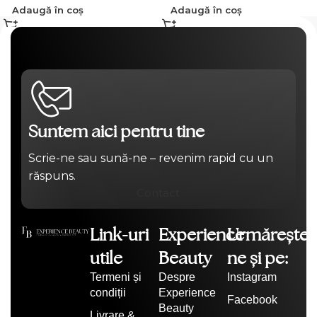
Adaugă în coș
Adaugă în coș
Suntem aici pentru tine
Scrie-ne sau sună-ne – revenim rapid cu un
răspuns.
Contact
Link-uri
Experience
Urmărește-
utile
Beauty
ne și pe:
Termeni și
Despre
Instagram
condiții
Experience
Facebook
Beauty
Livrare &