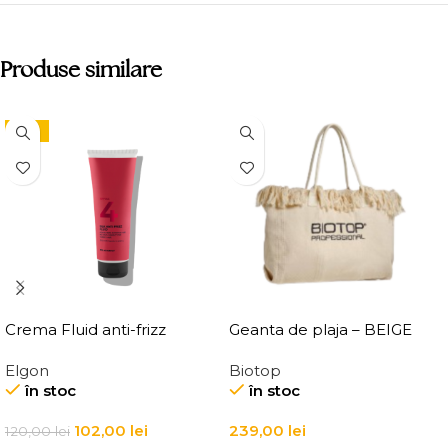
Produse similare
-15%
Crema Fluid anti-frizz
Geanta de plaja – BEIGE
pentru par Elgon Affixx 4
BEACH BAG
Elgon
Biotop
Slick Anti-Frizz Fluid
în stoc
în stoc
102,00
lei
239,00
lei
120,00
lei