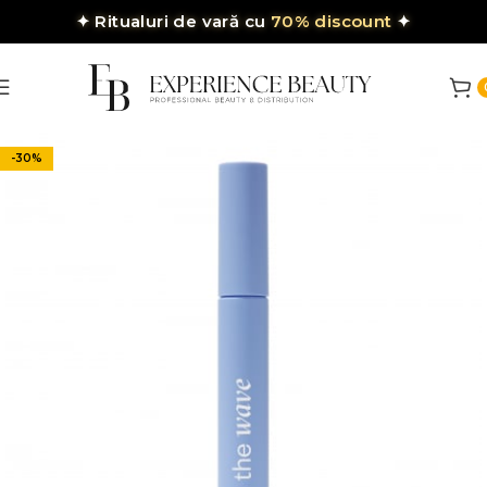
✦
Ritualuri de vară cu
70% discount
✦
-30%