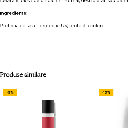
Ideal a fi folosit pe un par fin, normal, deshidratat sau pentr
Ingrediente:
Proteina de soia – protectie UV, protectia culorii
Produse similare
-9%
-10%