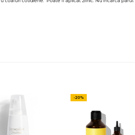
u coafuri cotidiene. Poate fi aplicat zilnic. Nu incarca parul.
-20%