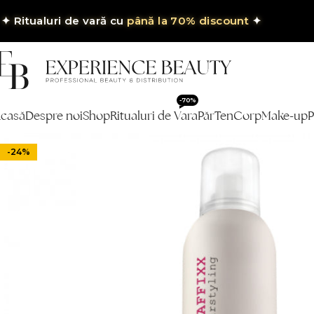
✦
Ritualuri de vară cu
până la 70% discount
✦
-70%
casă
Despre noi
Shop
Ritualuri de Vara
Păr
Ten
Corp
Make-up
P
-24%