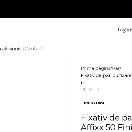
Logare
rofesioniști
Contact
Prima pagină
Par
Fixativ de par, cu fixar
ml
Fixativ de pa
Affixx 50 Fi