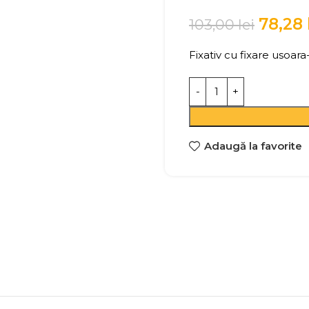
78,28
103,00
lei
Fixativ cu fixare usoar
Adaugă la favorite