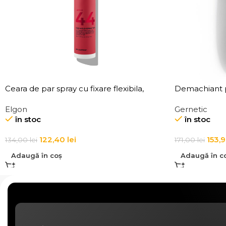
Ceara de par spray cu fixare flexibila,
Demachiant p
Elgon Affixx 44 Flex Hold Spray Wax
Demaquillant
Elgon
Gernetic
Make-Up Re
în stoc
în stoc
122,40
lei
153,
134,00
lei
171,00
lei
Adaugă în coș
Adaugă în c