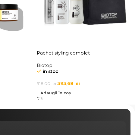
Pachet styling complet
Biotop
în stoc
393,68
lei
518,00
lei
Adaugă în coș