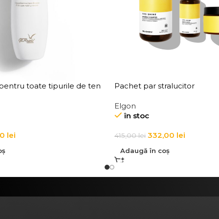
entru toate tipurile de ten
Pachet par stralucitor
 Douceur All Skin Types
Elgon
mover
în stoc
90
lei
332,00
lei
415,00
lei
oș
Adaugă în coș