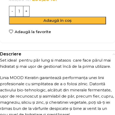
Adaugă în coș
Adaugă la favorite
Descriere
Set ideal pentru păr lung si matasos care face părul mai
hidratat și mai ușor de gestionat încă de la prima utilizare.
Linia MOOD Keratin garantează performanța unei linii
profesionale cu simplitatea de a o folosi zilnic. Datorită
activului bio-tehnologic, alcătuit din minerale fermentate,
ușor de recunoscut și asimilabil de păr, precum fier, cupru,
magneziu, siliciu și zinc, și cheratinei vegetale, poți să-ți iei
rămas bun de la vârfurile despicate și bine ai venit la un
nou nivel de hidratare și pieptănare!