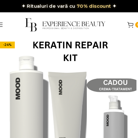
✦
Ritualuri de vară cu
70% discount
✦
-24%