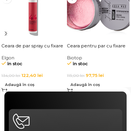
Ceara de par spray cu fixare
Ceara pentru par cu fixare
flexibila, Elgon Affixx 44 Flex
medie, Elgon 101 Aqua Wax
Elgon
Biotop
Hold Spray Wax
Texture Definition
în stoc
în stoc
122,40
lei
97,75
lei
134,00
lei
115,00
lei
Adaugă în coș
Adaugă în coș