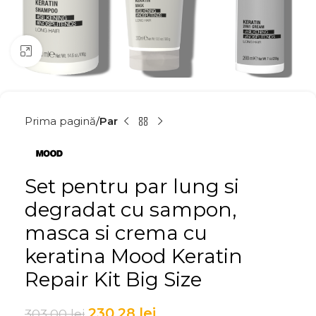
Click to enlarge
Prima pagină
Par
Set pentru par lung si
degradat cu sampon,
masca si crema cu
keratina Mood Keratin
Repair Kit Big Size
230,28
lei
303,00
lei