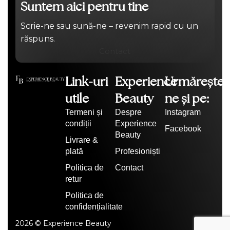
Suntem aici pentru tine
Scrie-ne sau sună-ne – revenim rapid cu un
răspuns.
Contact
Link-uri
Experience
Urmărește-
utile
Beauty
ne și pe:
Termeni și
Despre
Instagram
condiții
Experience
Facebook
Beauty
Livrare &
plată
Profesioniști
Politica de
Contact
retur
Politica de
confidențialitate
2026 © Experience Beauty