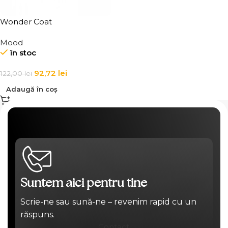
Wonder Coat
Mood
în stoc
92,72
lei
122,00
lei
Adaugă în coș
Suntem aici pentru tine
Scrie-ne sau sună-ne – revenim rapid cu un
răspuns.
Contact