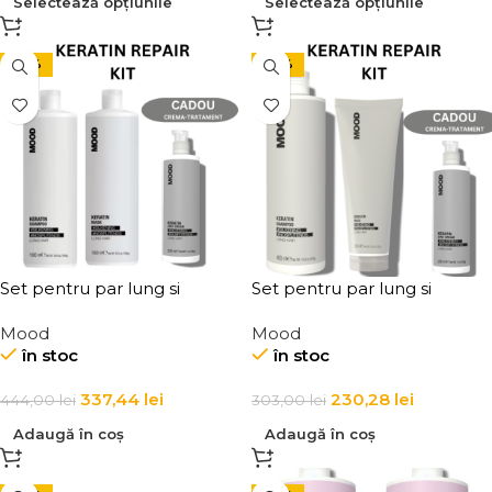
Selectează opțiunile
Selectează opțiunile
-24%
-24%
Set pentru par lung si
Set pentru par lung si
degradat cu sampon 1000
degradat cu sampon, masca
Mood
Mood
ml, masca 1000 ml si crema
si crema cu keratina Mood
în stoc
în stoc
cu keratina Mood Keratin
Keratin Repair Kit Big Size
Repair Kit Big Size
337,44
lei
230,28
lei
444,00
lei
303,00
lei
Adaugă în coș
Adaugă în coș