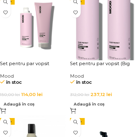
-24%
-24%
Set pentru par vopsit
Set pentru par vopsit (Big
Size)
Mood
Mood
în stoc
în stoc
114,00
lei
237,12
lei
150,00
lei
312,00
lei
Adaugă în coș
Adaugă în coș
-24%
-24%