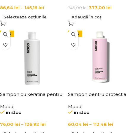
86,64
lei
–
145,16
lei
373,00
lei
745,00
lei
Selectează opțiunile
Adaugă în coș
-24%
-24%
Sampon cu keratina pentru
Sampon pentru protectia
par degradat si lung Mood
culorii parului Mood Color
Mood
Mood
Keratin Long Hair Shampoo
Protect Shampoo
în stoc
în stoc
76,00
lei
–
126,92
lei
60,04
lei
–
112,48
lei