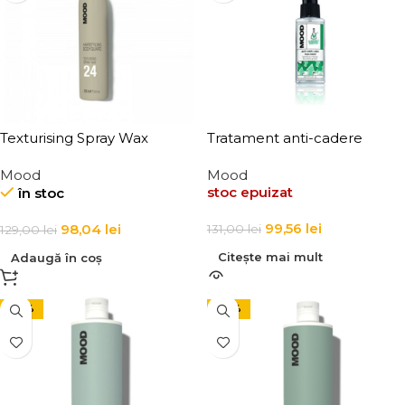
Texturising Spray Wax
Tratament anti-cadere
pentru par Mood Anti Hair
Mood
Mood
Loss Treatment 100 ml
stoc epuizat
în stoc
99,56
lei
98,04
lei
131,00
lei
129,00
lei
Citește mai mult
Adaugă în coș
-24%
-24%