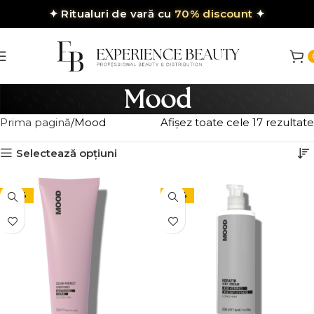
✦
Ritualuri de vară cu
70% discount
✦
Mood
Prima pagină
Mood
Afișez toate cele 17 rezultate
Selectează opțiuni
-24%
-24%