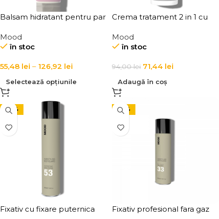
Balsam hidratant pentru par
Crema tratament 2 in 1 cu
vopsit Mood Color Protect
keratina pentru par poros si
Mood
Mood
Conditioner
lung Mood Keratin Long Hair
în stoc
în stoc
2-in-1 Cream
55,48
lei
–
126,92
lei
71,44
lei
94,00
lei
Selectează opțiunile
Adaugă în coș
-24%
-24%
Fixativ cu fixare puternica
Fixativ profesional fara gaz