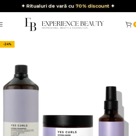
✦
Ritualuri de vară cu
70% discount
✦
-24%