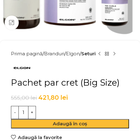
Click to enlarge
Prima pagină
Branduri
Elgon
Seturi
Pachet par cret (Big Size)
421,80
lei
555,00
lei
Adaugă în coș
Adaugă la favorite