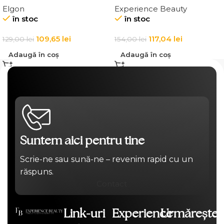
Elgon
Experience Beauty
Affixx 83 Curl Creator
Elgon 20 Volumizing
în stoc
în stoc
Cream
Thickening Cream
109,65
lei
117,04
lei
129,00
lei
154,00
lei
Adaugă în coș
Adaugă în coș
Suntem aici pentru tine
Scrie-ne sau sună-ne – revenim rapid cu un
răspuns.
Contact
Link-uri
Experience
Urmărește-