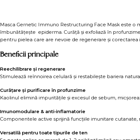
Masca Gernetic Immuno Restructuring Face Mask este o mască
îmbunătățește epiderma. Curăță și exfoliază în profunzime, to
pentru pielea care are nevoie de regenerare și corectarea 
Beneficii principale
Reechilibrare și regenerare
Stimulează reînnoirea celulară și restabilește bariera naturală
Curățare și purificare în profunzime
Kaolinul elimină impuritățile și excesul de sebum, micșoreaz
Imunomodulare & anti‑inflamatorie
Componentele active sprijină funcțiile imunitare cutanate, n
Versatilă pentru toate tipurile de ten