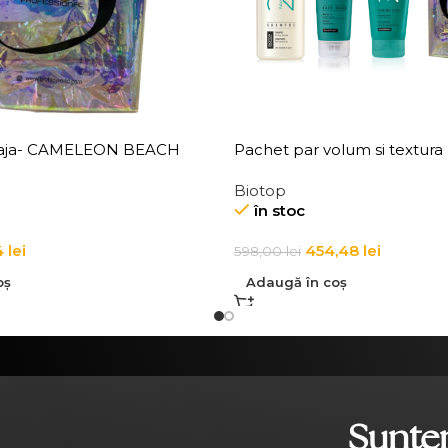
laja- CAMELEON BEACH
Pachet par volum si textura
Biotop
în stoc
4
lei
454,48
lei
598,00
lei
oș
Adaugă în coș
Suntem