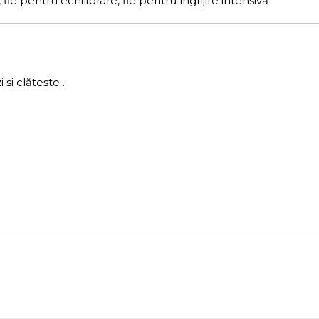
pentru echilibrare, fie pentru îngrijire intensivă
 și clătește
.