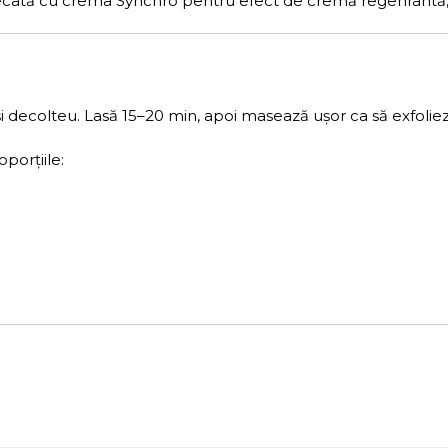
tă cu crema Synchro pentru efect de cremă regenrantă, fie 
 și decolteu. Lasă 15–20 min, apoi masează ușor ca să exfoliezi
porțiile: