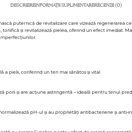
DESCRIERE
INFORMAȚII SUPLIMENTARE
RECENZII (0)
 puternică de revitalizare care vizează regenerarea celulel
nifică și revitalizează pielea, oferind un efect imediat. Mas
imperfecțiunilor.
 a pielii, conferind un ten mai sănătos și vital
ă porii și are acțiune astringentă – ideală pentru tenul pred
ormalizează pH-ul și au proprietăți antibacteriene și anti‑in