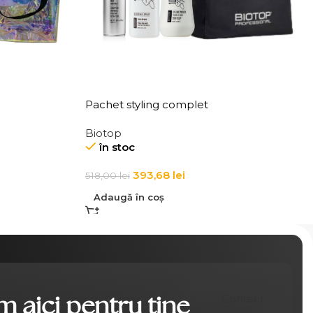
Pachet styling complet
Biotop
în stoc
393,68
lei
518,00
lei
Adaugă în coș
 aici pentru tine
Contact