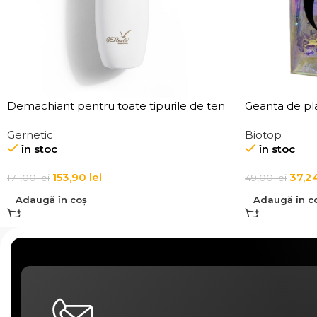
Demachiant pentru toate tipurile de ten
Geanta de p
Demaquillant Douceur All Skin Types
BAG
Gernetic
Biotop
Make-Up Remover
în stoc
în stoc
153,90
lei
37,2
171,00
lei
49,00
lei
Adaugă în coș
Adaugă în c