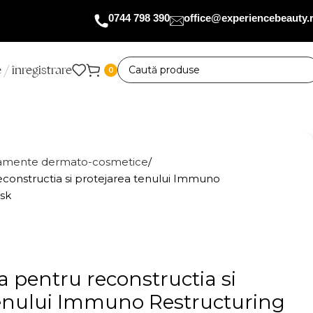
0744 798 390
office@experiencebeauty.
 / înregistrare
0
tamente dermato-cosmetice
econstructia si protejarea tenului Immuno
sk
a pentru reconstructia si
tenului Immuno Restructuring