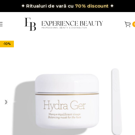
✦
Ritualuri de vară cu
70% discount
✦
-10%