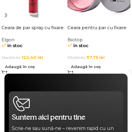
Ceara de par spray cu fixare
Ceara pentru par cu fixare
flexibila, Elgon Affixx 44 Flex
medie, Elgon 101 Aqua Wax
Elgon
Biotop
Hold Spray Wax
Texture Definition
în stoc
în stoc
122,40
lei
97,75
lei
134,00
lei
115,00
lei
Adaugă în coș
Adaugă în coș
Suntem aici pentru tine
Scrie-ne sau sună-ne – revenim rapid cu un