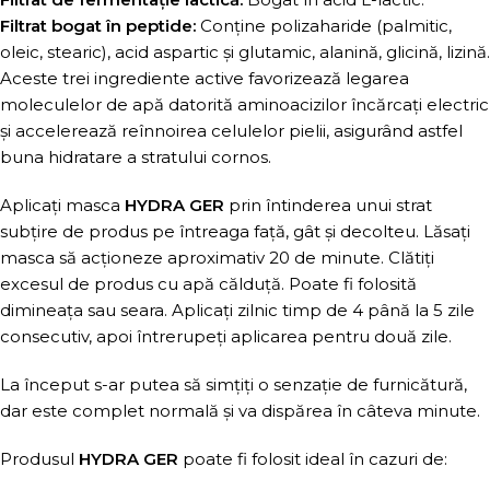
Filtrat bogat în peptide:
Conține polizaharide (palmitic,
oleic, stearic), acid aspartic și glutamic, alanină, glicină, lizină.
Aceste trei ingrediente active favorizează legarea
moleculelor de apă datorită aminoacizilor încărcați electric
și accelerează reînnoirea celulelor pielii, asigurând astfel
buna hidratare a stratului cornos.
Aplicați masca
HYDRA GER
prin întinderea unui strat
subțire de produs pe întreaga față, gât și decolteu. Lăsați
masca să acționeze aproximativ 20 de minute. Clătiți
excesul de produs cu apă călduță. Poate fi folosită
dimineața sau seara. Aplicați zilnic timp de 4 până la 5 zile
consecutiv, apoi întrerupeți aplicarea pentru două zile.
La început s-ar putea să simțiți o senzație de furnicătură,
dar este complet normală și va dispărea în câteva minute.
Produsul
HYDRA GER
poate fi folosit ideal în cazuri de: