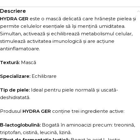
Descriere
HYDRA GER
este o mască delicată care hrănește pielea și
permite celulelor esențiale să își mențină umiditatea.
Simultan, activează și echilibrează metabolismul celular,
stimulează activitatea imunologică și are acțiune
antiinflamatoare.
Textură:
Mască
Specializare:
Echilibrare
Tip de piele:
Ideal pentru piele normală și uscată-
deshidratată.
Produsul
HYDRA GER
conține trei ingrediente active:
Β-lactoglobulină:
Bogată în aminoacizi precum: treonină,
triptofan, cistină, leucină, lizină.
Filtrat de fermentație lactică:
Bogat în acid L-lactic.