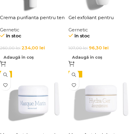
Crema purifianta pentru ten
Gel exfoliant pentru
acneic si cu imperfectiuni,
curatarea profunda a fetei si
Gernetic
Gernetic
Octo Purifying Cream for the
corpului Nettoyant
în stoc
în stoc
Face
Gommant Marin
234,00
lei
96,30
lei
260,00
lei
107,00
lei
Adaugă în coș
Adaugă în coș
-5%
-10%