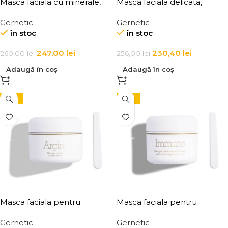
Masca faciala cu minerale,
Masca faciala delicata,
anti-age pentru fermitate,
pentru revitalizarea tenului,
Gernetic
Gernetic
hidratare si regenerare
pentru piele normala si
în stoc
în stoc
Masque Marin
uscata-deshidratata, Hydra
Ger Balancing Mask for the
247,00
lei
230,40
lei
260,00
lei
256,00
lei
Face
Adaugă în coș
Adaugă în coș
-10%
-10%
Masca faciala pentru
Masca faciala pentru
hidratare, Gernetic Argini
reconstructia si protejarea
Gernetic
Gernetic
Cream Mask
tenului Immuno