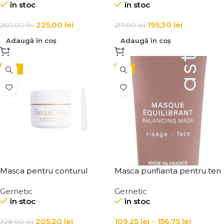
în stoc
în stoc
Restructuring Face Mask
225,00
lei
195,30
lei
250,00
lei
217,00
lei
Adaugă în coș
Adaugă în coș
-10%
-5%
Masca pentru conturul
Masca purifianta pentru ten
ochilor impotriva
gras Masque Equilibrant
Gernetic
Gernetic
cearcanelor, pungilor si
în stoc
în stoc
ridurilor Masque Yeux
205,20
lei
109,25
lei
–
156,75
lei
228,00
lei