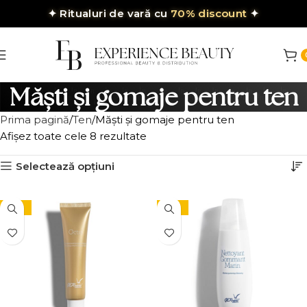
✦
Ritualuri de vară cu
70% discount
✦
Măști și gomaje pentru ten
Prima pagină
Ten
Măști și gomaje pentru ten
Afișez toate cele 8 rezultate
Selectează opțiuni
-10%
-10%