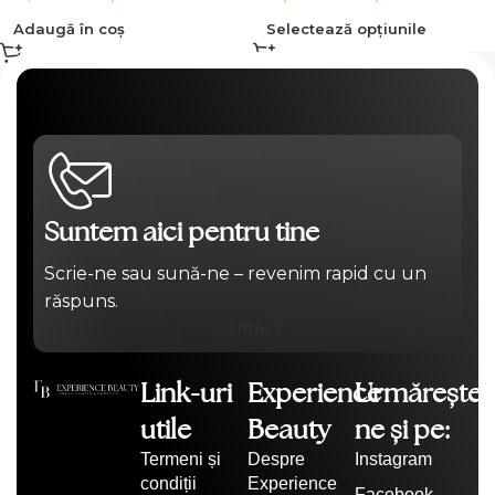
Adaugă în coș
Selectează opțiunile
Suntem aici pentru tine
Scrie-ne sau sună-ne – revenim rapid cu un
răspuns.
Contact
Link-uri
Experience
Urmărește-
utile
Beauty
ne și pe:
Termeni și
Despre
Instagram
condiții
Experience
Facebook