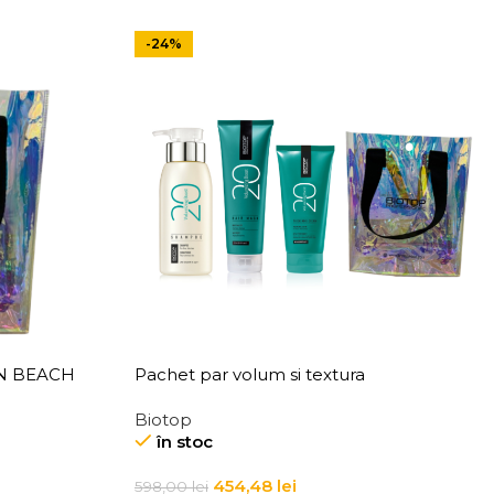
-24%
ON BEACH
Pachet par volum si textura
Biotop
în stoc
454,48
lei
598,00
lei