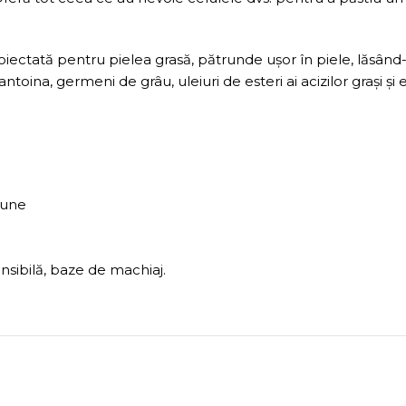
roiectată pentru pielea grasă, pătrunde ușor în piele, lăsâ
ntoina, germeni de grâu, uleiuri de esteri ai acizilor grași și
iune
ensibilă, baze de machiaj.