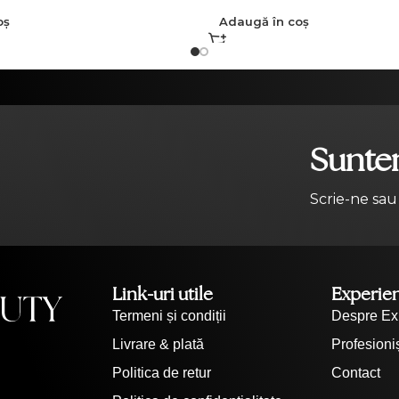
oș
Adaugă în coș
Suntem
Scrie-ne sau
Link-uri utile
Experie
Termeni și condiții
Despre Ex
Livrare & plată
Profesioniș
Politica de retur
Contact