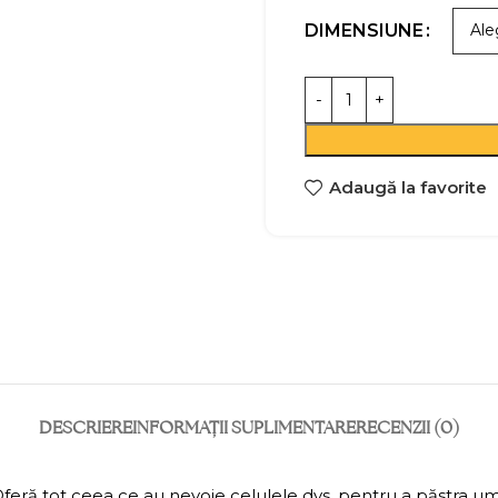
DIMENSIUNE
Adaugă la favorite
DESCRIERE
INFORMAȚII SUPLIMENTARE
RECENZII (0)
feră tot ceea ce au nevoie celulele dvs. pentru a păstra umi