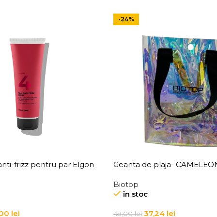
-24%
nti-frizz pentru par Elgon
Geanta de plaja- CAMELE
Anti-Frizz Fluid
BAG
Biotop
în stoc
,00
lei
37,24
lei
49,00
lei