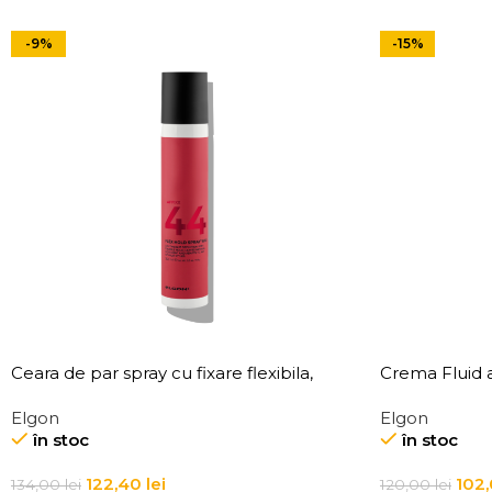
-9%
-15%
Ceara de par spray cu fixare flexibila,
Crema Fluid a
Elgon Affixx 44 Flex Hold Spray Wax
Affixx 4 Slick 
Elgon
Elgon
în stoc
în stoc
122,40
lei
102
134,00
lei
120,00
lei