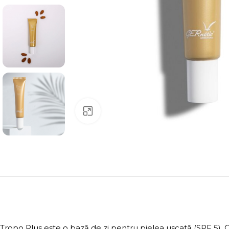
Click to enlarge
Tropo Plus este o bază de zi pentru pielea uscată (SPF 5). O