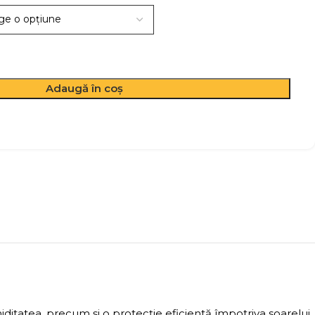
Adaugă în coș
ditatea, precum și o protecție eficientă împotriva soarelui.