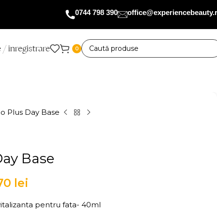
0744 798 390
office@experiencebeauty.
 / înregistrare
0
o Plus Day Base
Day Base
,70
lei
italizanta pentru fata- 40ml