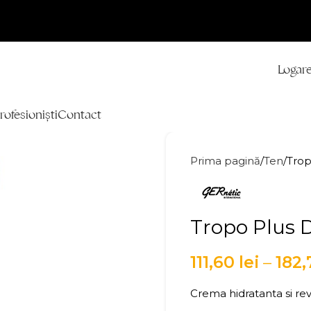
Logare
rofesioniști
Contact
Prima pagină
Ten
Trop
Tropo Plus 
111,60
lei
–
182
Crema hidratanta si rev