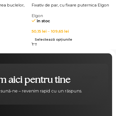
rea buclelor,
Fixativ de par, cu fixare puternica Elgon
r Cream
Affixx 101 Fix It Hairspray
Elgon
în stoc
50,15
lei
–
109,65
lei
Selectează opțiunile
 aici pentru tine
Contact
 sună-ne – revenim rapid cu un răspuns.