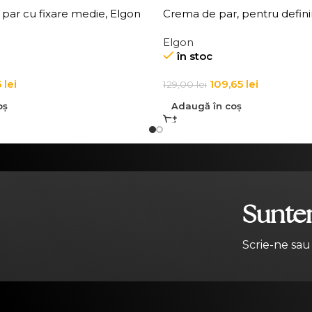
par cu fixare medie, Elgon
Crema de par, pentru defini
Texture Definition
Elgon Affixx 83 Curl Creato
Elgon
în stoc
5
lei
109,65
lei
129,00
lei
oș
Adaugă în coș
Suntem
Scrie-ne sau