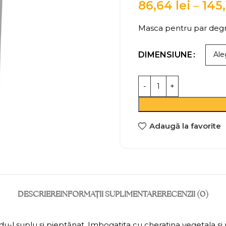
86,64
lei
–
145
Masca pentru par deg
DIMENSIUNE
Adaugă la favorite
DESCRIERE
INFORMAȚII SUPLIMENTARE
RECENZII (0)
du-l suplu și pieptănat. Imbogatita cu cheratina vegetala si