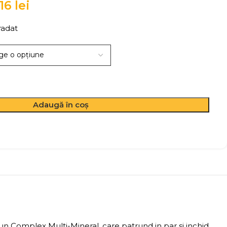
,16
lei
radat
Adaugă în coș
 un Complex Multi-Mineral, care patrund in par si inchid