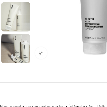
Click to enlarge
Masca pentru un par matasos si lung. Întărește părul, lăsân