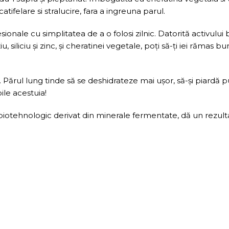
atifelare si stralucire, fara a ingreuna parul.
onale cu simplitatea de a o folosi zilnic. Datorită activului
siliciu și zinc, și cheratinei vegetale, poți să-ți iei rămas bu
 Părul lung tinde să se deshidrateze mai ușor, să-și piardă pu
ile acestuia!
biotehnologic derivat din minerale fermentate, dă un rezult