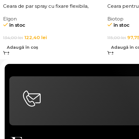
Ceara de par spray cu fixare flexibila,
Ceara pentru 
Elgon Affixx 44 Flex Hold Spray Wax
101 Aqua Wax 
Elgon
Biotop
în stoc
în stoc
122,40
lei
97,7
134,00
lei
115,00
lei
Adaugă în coș
Adaugă în c