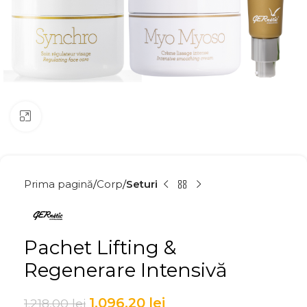
Click to enlarge
Prima pagină
Corp
Seturi
Pachet Lifting &
Regenerare Intensivă
1.096,20
lei
1.218,00
lei