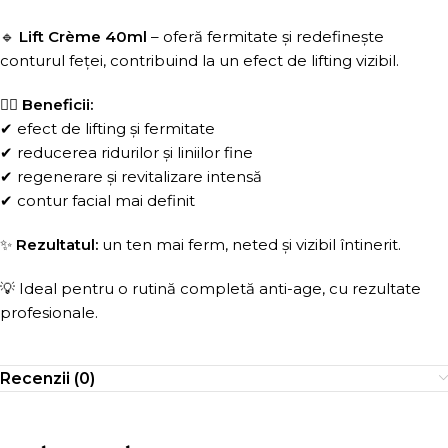
🔹
Lift Crème 40ml
– oferă fermitate și redefinește
conturul feței, contribuind la un efect de lifting vizibil.
💆‍♀️
Beneficii:
✔ efect de lifting și fermitate
✔ reducerea ridurilor și liniilor fine
✔ regenerare și revitalizare intensă
✔ contur facial mai definit
✨
Rezultatul:
un ten mai ferm, neted și vizibil întinerit.
💡 Ideal pentru o rutină completă anti-age, cu rezultate
profesionale.
Recenzii (0)