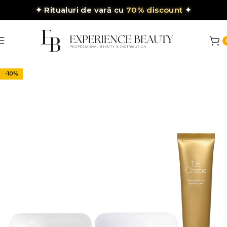
✦
Ritualuri de vară cu
70% discount
✦
-10%