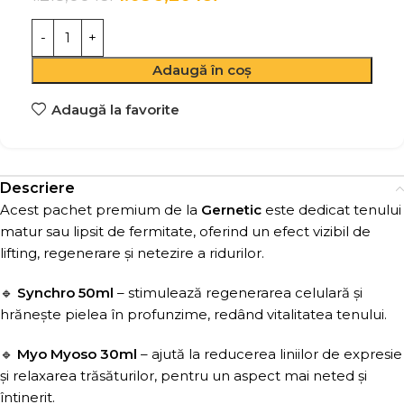
Adaugă în coș
Adaugă la favorite
Descriere
Acest pachet premium de la
Gernetic
este dedicat tenului
matur sau lipsit de fermitate, oferind un efect vizibil de
lifting, regenerare și netezire a ridurilor.
🔹
Synchro 50ml
– stimulează regenerarea celulară și
hrănește pielea în profunzime, redând vitalitatea tenului.
🔹
Myo Myoso 30ml
– ajută la reducerea liniilor de expresie
și relaxarea trăsăturilor, pentru un aspect mai neted și
întinerit.