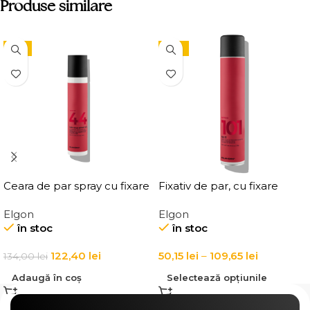
Produse similare
-9%
-15%
Ceara de par spray cu fixare
Fixativ de par, cu fixare
flexibila, Elgon Affixx 44 Flex
puternica Elgon Affixx 101
Elgon
Elgon
Hold Spray Wax
Fix It Hairspray
în stoc
în stoc
122,40
lei
50,15
lei
–
109,65
lei
134,00
lei
Adaugă în coș
Selectează opțiunile