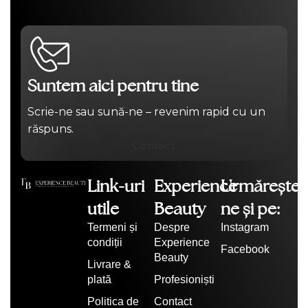
Suntem aici pentru tine
Scrie-ne sau sună-ne – revenim rapid cu un
răspuns.
Contact
Link-uri
Experience
Urmărește-
utile
Beauty
ne și pe:
Termeni și
Despre
Instagram
condiții
Experience
Facebook
Beauty
Livrare &
plată
Profesioniști
Politica de
Contact