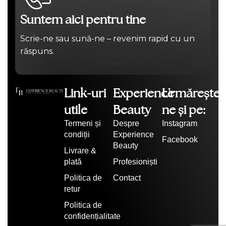
Suntem aici pentru tine
Scrie-ne sau sună-ne – revenim rapid cu un
răspuns.
Contact
Link-uri
Experience
Urmărește-
utile
Beauty
ne și pe:
Termeni și
Despre
Instagram
condiții
Experience
Facebook
Beauty
Livrare &
plată
Profesioniști
Politica de
Contact
retur
Politica de
confidențialitate