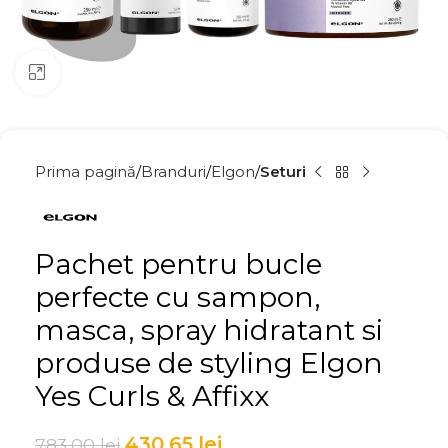
Click to enlarge
Prima pagină
Branduri
Elgon
Seturi
Pachet pentru bucle
perfecte cu sampon,
masca, spray hidratant si
produse de styling Elgon
Yes Curls & Affixx
430,65
lei
783,00
lei