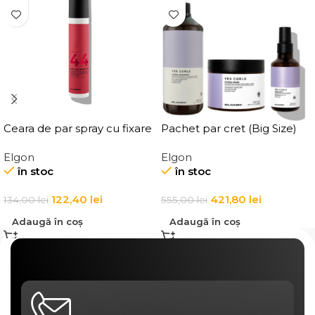
Ceara de par spray cu fixare
Pachet par cret (Big Size)
flexibila, Elgon Affixx 44 Flex
Elgon
Elgon
Hold Spray Wax
în stoc
în stoc
122,40
lei
421,80
lei
134,00
lei
555,00
lei
Adaugă în coș
Adaugă în coș