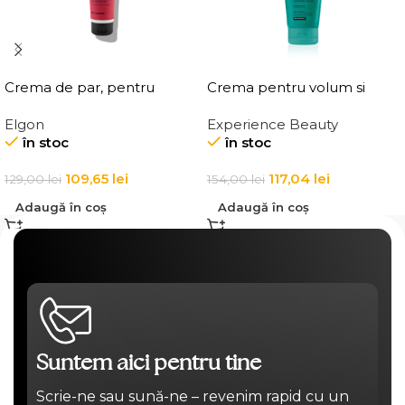
Crema de par, pentru
Crema pentru volum si
definirea buclelor, Elgon
ingrosarea firului de par
Elgon
Experience Beauty
Affixx 83 Curl Creator
Elgon 20 Volumizing
în stoc
în stoc
Cream
Thickening Cream
109,65
lei
117,04
lei
129,00
lei
154,00
lei
Adaugă în coș
Adaugă în coș
Suntem aici pentru tine
Scrie-ne sau sună-ne – revenim rapid cu un