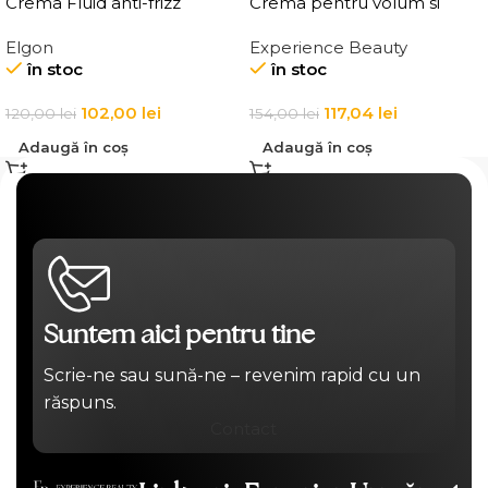
Crema Fluid anti-frizz
Crema pentru volum si
pentru par Elgon Affixx 4
ingrosarea firului de par
Elgon
Experience Beauty
Slick Anti-Frizz Fluid
Elgon 20 Volumizing
în stoc
în stoc
Thickening Cream
102,00
lei
117,04
lei
120,00
lei
154,00
lei
Adaugă în coș
Adaugă în coș
Suntem aici pentru tine
Scrie-ne sau sună-ne – revenim rapid cu un
răspuns.
Contact