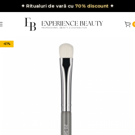
✦
Ritualuri de vară cu
70% discount
✦
-61%