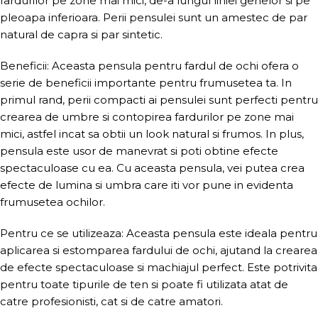
fardurilor pe zone mai mici, de-a lungul liniei genelor si pe
pleoapa inferioara. Perii pensulei sunt un amestec de par
natural de capra si par sintetic.
Beneficii: Aceasta pensula pentru fardul de ochi ofera o
serie de beneficii importante pentru frumusetea ta. In
primul rand, perii compacti ai pensulei sunt perfecti pentru
crearea de umbre si contopirea fardurilor pe zone mai
mici, astfel incat sa obtii un look natural si frumos. In plus,
pensula este usor de manevrat si poti obtine efecte
spectaculoase cu ea. Cu aceasta pensula, vei putea crea
efecte de lumina si umbra care iti vor pune in evidenta
frumusetea ochilor.
Pentru ce se utilizeaza: Aceasta pensula este ideala pentru
aplicarea si estomparea fardului de ochi, ajutand la crearea
de efecte spectaculoase si machiajul perfect. Este potrivita
pentru toate tipurile de ten si poate fi utilizata atat de
catre profesionisti, cat si de catre amatori.