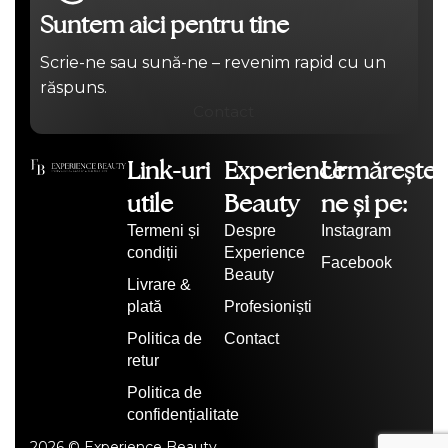
Suntem aici pentru tine
Scrie-ne sau sună-ne – revenim rapid cu un
răspuns.
Contact
Link-uri
Experience
Urmărește-
utile
Beauty
ne și pe:
Termeni și
Despre
Instagram
condiții
Experience
Facebook
Beauty
Livrare &
plată
Profesioniști
Politica de
Contact
retur
Politica de
confidențialitate
2026 © Experience Beauty