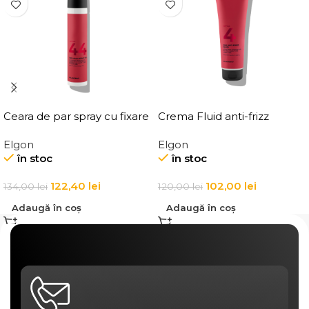
Ceara de par spray cu fixare
Crema Fluid anti-frizz
flexibila, Elgon Affixx 44 Flex
pentru par Elgon Affixx 4
Elgon
Elgon
Hold Spray Wax
Slick Anti-Frizz Fluid
în stoc
în stoc
122,40
lei
102,00
lei
134,00
lei
120,00
lei
Adaugă în coș
Adaugă în coș