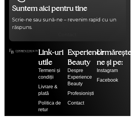
Suntem aici pentru tine
Scrie-ne sau sună-ne – revenim rapid cu un
răspuns.
Contact
Link-uri
Experience
Urmărește-
utile
Beauty
ne și pe:
Termeni și
Despre
Instagram
condiții
Experience
Facebook
Beauty
Livrare &
plată
Profesioniști
Politica de
Contact
retur
Politica de
confidențialitate