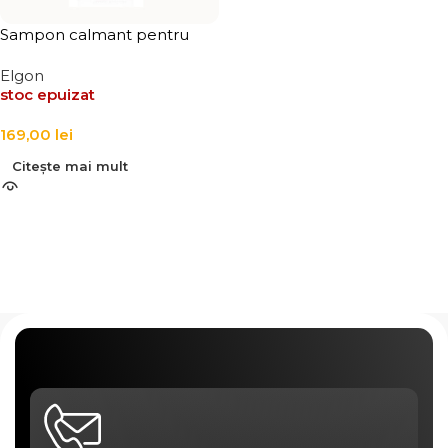
Sampon calmant pentru
par, Elgon Calming Micellar
Elgon
Shampoo
stoc epuizat
169,00
lei
Citește mai mult