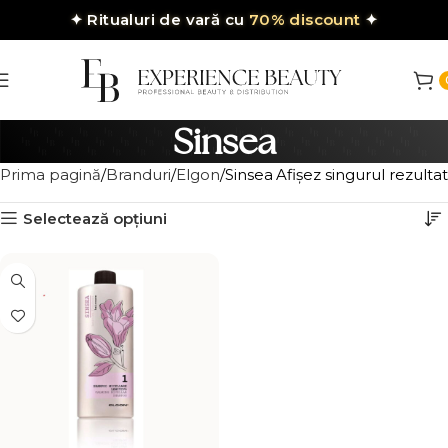
✦
Ritualuri de vară cu
70% discount
✦
Sinsea
Prima pagină
Branduri
Elgon
Sinsea
Afișez singurul rezultat
Selectează opțiuni